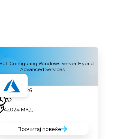
801: Configuring Windows Server Hybrid
Advanced Services
24.08.2026
32
42024 МКД
Прочитај повеќе