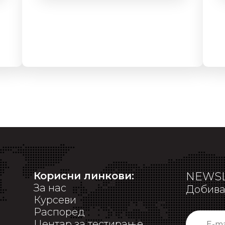
Корисни линкови:
NEWSL
За нас
Добивај
Курсеви
Распоред
Центар за тестирање