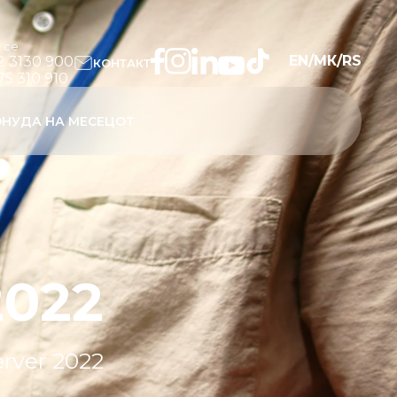
и се
EN
/
МК
/
RS
2 3130 900
КОНТАКТ
75 310 910
НУДА НА МЕСЕЦОТ
2022
rver 2022