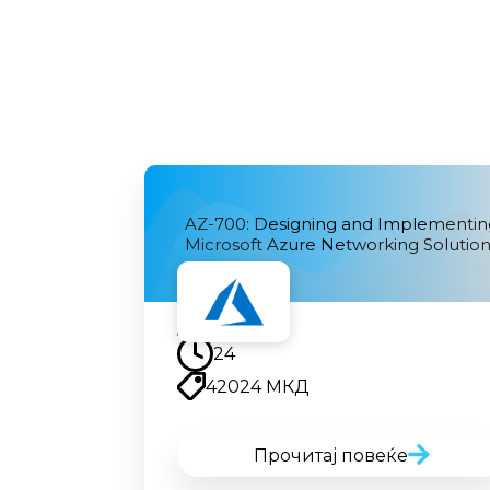
AZ-700: Designing and Implementin
Microsoft Azure Networking Solution
Наскоро
24
42024 МКД
Прочитај повеќе