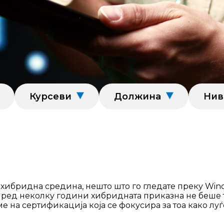
Курсеви
Должина
Нив
о хибридна средина, нешто што го гледате преку Wi
што пред неколку години хибридната приказна не беше
 на сертификација која се фокусира за тоа како луѓе