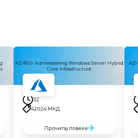
g
AZ-800: Administering Windows Server Hybrid
AZ-
s
Core Infrastructure
Наскоро
32
42024 МКД
Прочитај повеќе