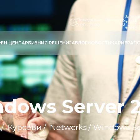
Јави н
Понеделник-Петок
+389 
9:00 - 22:00
+389 
РЕН ЦЕНТАР
БИЗНИС РЕШЕНИЈА
БЛОГ
НОВОСТИ
КАРИЕРА
ПО
dows Server 
/
Курсеви
/
Networks
/ Windows Se