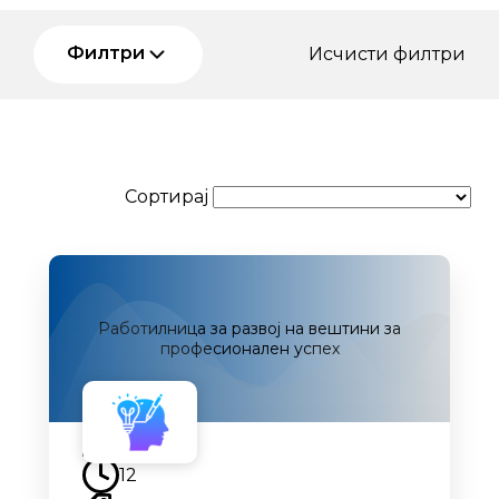
Филтри
Исчисти филтри
Сортирај
Работилница за развој на вештини за
професионален успех
Наскоро
12