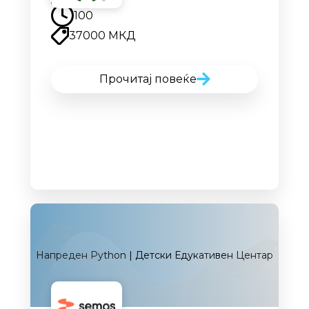
100
37000 МКД
Прочитај повеќе
Напреден Python | Детски Едукативен Центар