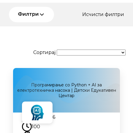
Филтри
Исчисти филтри
Сортирај
Програмирање со Python + AI за
електротехничка насока | Детски Едукативен
Центар
12.09.2026
100