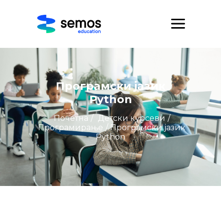
Програмски јазик
Python
Почетна
/
Детски курсеви
/
Програмирање
/ Програмски јазик
Python