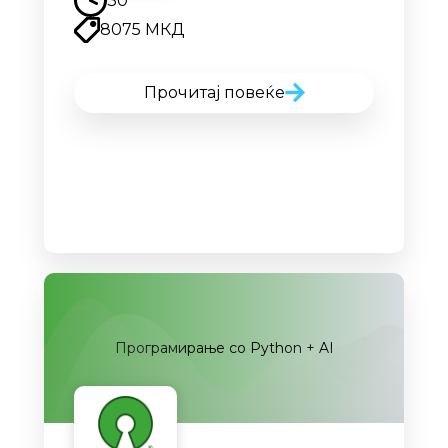
30
8075 МКД
Прочитај повеќе
Програмирање со Python + AI
Наскоро