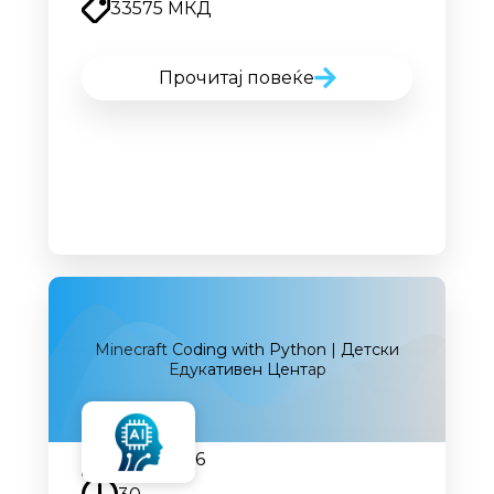
33575 МКД
Прочитај повеќе
Minecraft Coding with Python | Детски
Едукативен Центар
12.09.2026