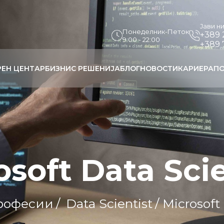
Јави н
Понеделник-Петок
+389 
9:00 - 22:00
+389 
РЕН ЦЕНТАР
БИЗНИС РЕШЕНИЈА
БЛОГ
НОВОСТИ
КАРИЕРА
ПО
osoft Data Scie
рофесии
/
Data Scientist
/ Microsoft