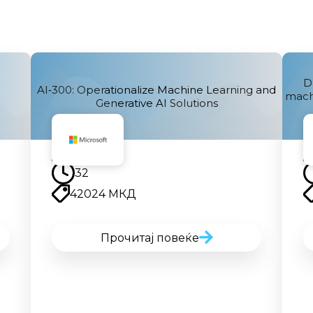
D
AI‑300: Operationalize Machine Learning and
machi
Generative AI Solutions
Наскоро
32
42024 МКД
Прочитај повеќе