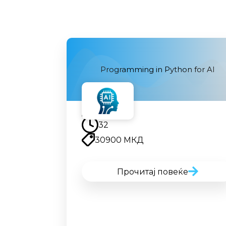
Programming in Python for AI
Наскоро
32
30900 МКД
Прочитај повеќе