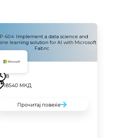
P-604: Implement a data science and
ne learning solution for AI with Microsoft
Fabric
Наскоро
8
18540 МКД
Прочитај повеќе