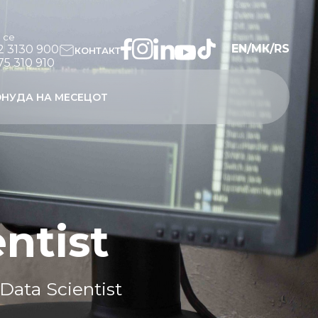
и се
EN
/
МК
/
RS
2 3130 900
КОНТАКТ
75 310 910
НУДА НА МЕСЕЦОТ
ntist
 Data Scientist