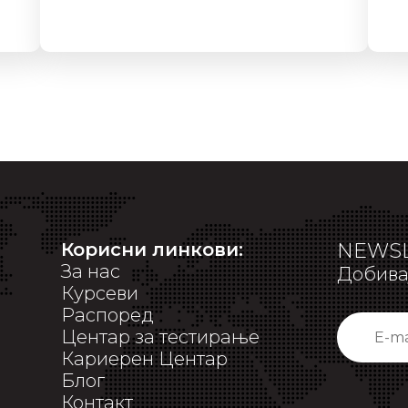
Корисни линкови:
NEWSL
За нас
Добивај
Курсеви
Распоред
Центар за тестирање
Кариерен Центар
Блог
Контакт