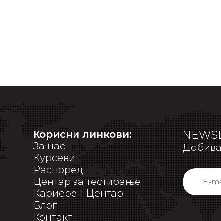
Корисни линкови:
NEWSL
За нас
Добивај
Курсеви
Распоред
Центар за тестирање
Кариерен Центар
Блог
Контакт