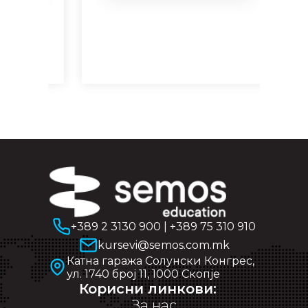
+389 2 3130 900
|
+389 75 310 910
kursevi@semos.com.mk
Катна гаража Солунски Конгрес,
ул. 1740 број 11, 1000 Скопје
Корисни линкови:
За нас