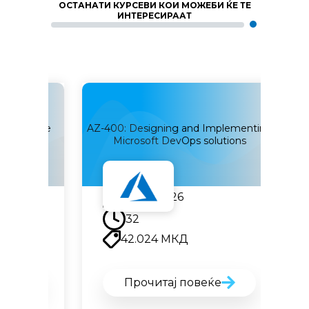
ОСТАНАТИ КУРСЕВИ КОИ МОЖЕБИ ЌЕ ТЕ
ИНТЕРЕСИРААТ
 Azure
AZ-400: Designing and Implementing
AI‑200
Microsoft DevOps solutions
24.08.2026
32
42.024
МКД
Прочитај повеќе