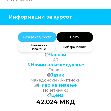
Информации за курсот
Резервирај место
Плати
Начини на
Побарај повик
плаќање
Часови
40
Начин на изведување
Онлајн
Јазик
Македонски / Англиски
Ниво на знаење
Почетничко
Цена
42.024
МКД