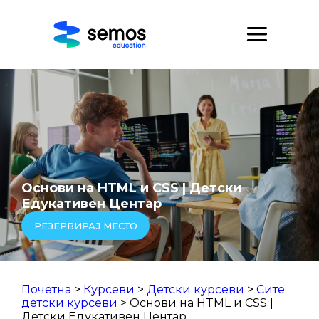
Основи на HTML и CSS | Детски
Едукативен Центар
РЕЗЕРВИРАЈ МЕСТО
Почетна
>
Курсеви
>
Детски курсеви
>
Сите
детски курсеви
> Основи на HTML и CSS |
Детски Едукативен Центар