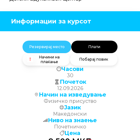
Информации за курсот
Резервирај место
Плати
Начини на
Побарај повик
плаќање
Часови
30
Почеток
12.09.2026
Начин на изведување
Физичко присуство
Јазик
Македонски
Ниво на знаење
Почетничко
Цена