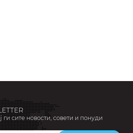
Прочитај повеќе
ETTER
 ги сите новости, совети и понуди