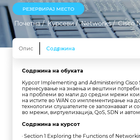
РЕЗЕРВИРАЈ МЕСТО
Почетна
/
Курсеви
/
Networks
/
Cisco 
Опис
Содржина
Содржина на обуката
Kурсот Implementing and Administering Cisco 
пренесување на знаења и вештини потребни
на проблеми во мали до средни мрежи кои к
на истите во WAN со имплементирање на до
технологии слушателите се запознаваат и с
во мрежи, виртуелизација, QoS, SDN и авто
Содржина на курсот
· Section 1 Exploring the Functions of Network