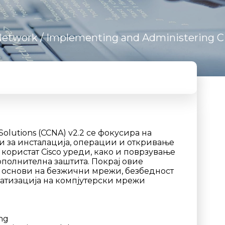
Network
/ Implementing and Administering C
Solutions (CCNA) v2.2 се фокусира на
 за инсталација, операции и откривање
ористат Cisco уреди, како и поврзување
полнителна заштита. Покрај овие
о основи на безжични мрежи, безбедност
матизација на компјутерски мрежи
ing