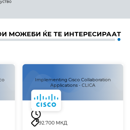
куство
ОИ МОЖЕБИ ЌЕ ТЕ ИНТЕРЕСИРААТ
co
Implementing Cisco Collaboration
Applications - CLICA
Наскоро
92.700
МКД