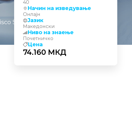
40
Начин на изведување
Онлајн
Јазик
isco Solutions – CCNA
Македонски
Ниво на знаење
Почетничко
Цена
74.160
МКД