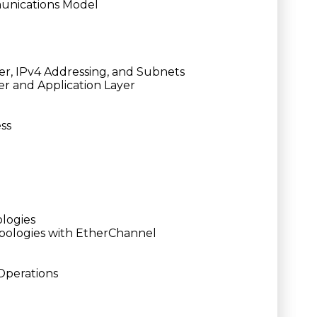
munications Model
yer, IPv4 Addressing, and Subnets
er and Application Layer
ess
logies
pologies with EtherChannel
Operations