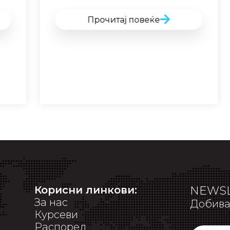
Прочитај повеќе
Корисни линкови:
NEWSL
За нас
Добивај
Курсеви
Распоред