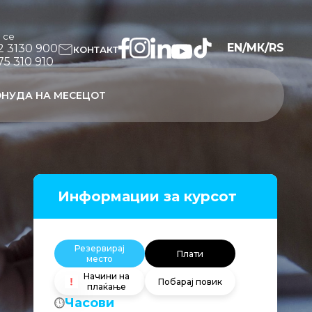
и се
EN
/
МК
/
RS
2 3130 900
КОНТАКТ
75 310 910
НУДА НА МЕСЕЦОТ
Информации за курсот
Резервирај
Плати
место
Начини на
Побарај повик
плаќање
Часови