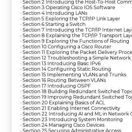
· Section 2 Introducing the Host-To-Host Com
· Section 3 Operating Cisco IOS Software
· Section 4 Introducing LANs
· Section 5 Exploring the TCP/IP Link Layer
· Section 6 Starting a Switch
· Section 7 Introducing the TCP/IP Internet La
· Section 8 Explaining the TCP/IP Transport Lay
· Section 9 Exploring the Functions of Routing
· Section 10 Configuring a Cisco Router
· Section 11 Exploring the Packet Delivery Proc
· Section 12 Troubleshooting a Simple Network
· Section 13 Introducing Basic IPv6
· Section 14 Configuring Static Routing
· Section 15 Implementing VLANs and Trunks
· Section 16 Routing Between VLANs
· Section 17 Introducing OSPF
· Section 18 Building Redundant Switched Topo
· Section 19 Improving Redundant Switched To
· Section 20 Explaining Basics of ACL
· Section 21 Enabling Internet Connectivity
· Section 22 Introducing AI and ML in Network 
· Section 23 Introducing System Monitoring
· Section 24 Managing Cisco Devices
· Section 25 Securing Administrative Access