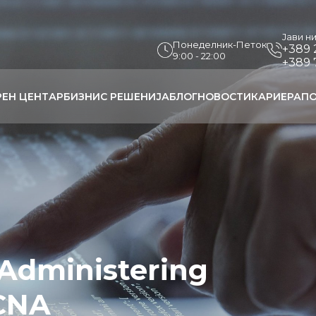
Јави н
Понеделник-Петок
+389 
9:00 - 22:00
+389 
РЕН ЦЕНТАР
БИЗНИС РЕШЕНИЈА
БЛОГ
НОВОСТИ
КАРИЕРА
ПО
Administering
CCNA