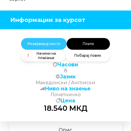
Информации за курсот
Резервирај место
Плати
Начини на
Побарај повик
плаќање
Часови
8
Јазик
Македонски / Англиски
Ниво на знаење
Почетничко
Цена
18.540
МКД
Опис