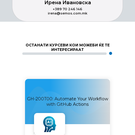
Ирена Ивановска
+389 70 246 146
irena@semos.com.mk
ОСТАНАТИ КУРСЕВИ КОИ МОЖЕБИ ЌЕ ТЕ
ИНТЕРЕСИРААТ
tals –
GH-200T00: Automate Your Workflow
oduct
GH-50
with GitHub Actions
Наскоро