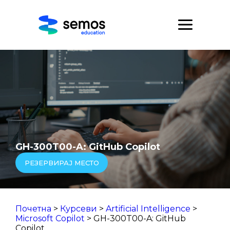
GH-300T00-A: GitHub Copilot
РЕЗЕРВИРАЈ МЕСТО
Почетна
>
Курсеви
>
Artificial Intelligence
>
Microsoft Copilot
> GH-300T00-A: GitHub
Copilot