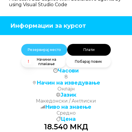
using Visual Studio Code
Информации за курсот
Резервирај место
Плати
Начини на
Побарај повик
плаќање
Часови
8
Начин на изведување
Онлајн
Јазик
Македонски / Англиски
Ниво на знаење
Средно
Цена
18.540
МКД