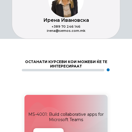
Ирена Ивановска
+389 70 246 146
irena@semos.com.mk
ОСТАНАТИ КУРСЕВИ КОИ МОЖЕБИ ЌЕ ТЕ
ИНТЕРЕСИРААТ
S-4004:
MS-4001: Build collaborative apps for
MS-400
Copilot
Microsoft Teams
Micro
es