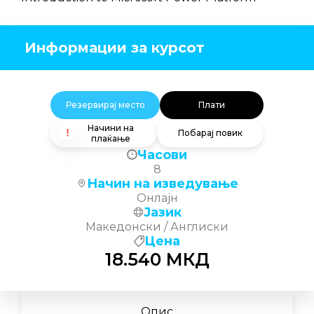
Информации за курсот
Резервирај место
Плати
Начини на
Побарај повик
плаќање
Часови
8
Начин на изведување
Онлајн
Јазик
Македонски / Англиски
Цена
18.540
МКД
Опис