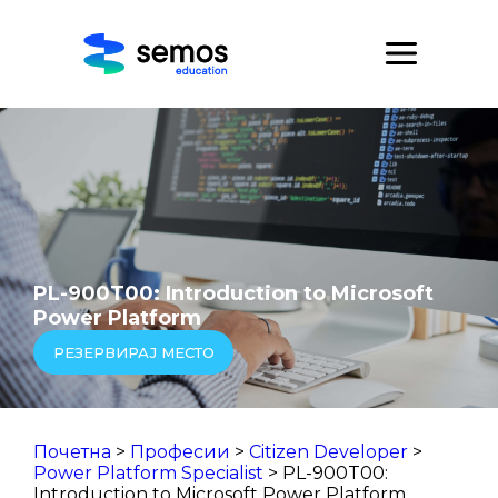
PL-900T00: Introduction to Microsoft
Power Platform
РЕЗЕРВИРАЈ МЕСТО
Почетна
>
Професии
>
Citizen Developer
>
Power Platform Specialist
> PL-900T00:
Introduction to Microsoft Power Platform