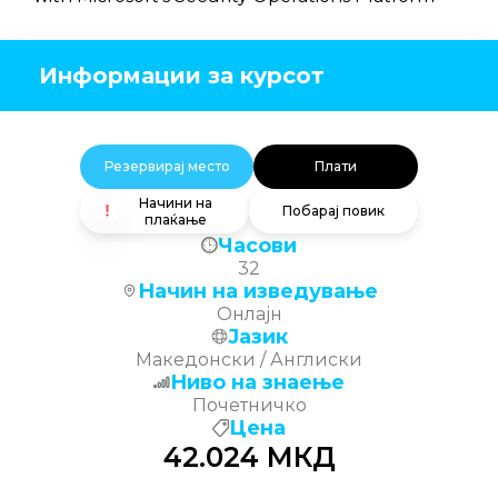
Информации за курсот
Резервирај место
Плати
Начини на
Побарај повик
плаќање
Часови
32
Начин на изведување
Онлајн
Јазик
Македонски / Англиски
Ниво на знаење
Почетничко
Цена
42.024
МКД