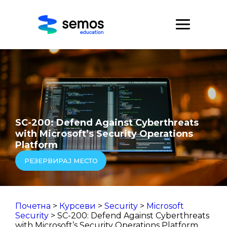
SC-200: Defend Against Cyberthreats
with Microsoft’s Security Operations
Platform
РЕЗЕРВИРАЈ МЕСТО
Почетна
>
Курсеви
>
Security
>
Microsoft
Security
> SC-200: Defend Against Cyberthreats
with Microsoft’s Security Operations Platform