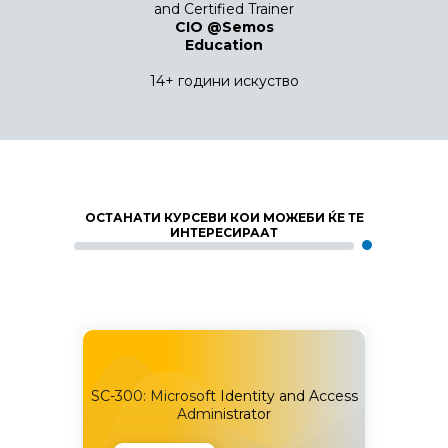
and Certified Trainer
CIO @Semos
Education
14+ години искуство
ОСТАНАТИ КУРСЕВИ КОИ МОЖЕБИ ЌЕ ТЕ
ИНТЕРЕСИРААТ
tomate
SC-300: Microsoft Identity and Access
SC-401
Administrator
with 