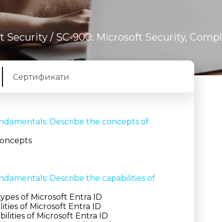
t Security
/ SC-900: Microsoft Security, Comp
Сертификати
undamentals: Describe the concepts of
concepts
ndamentals: Describe the capabilities of
ypes of Microsoft Entra ID
ties of Microsoft Entra ID
ities of Microsoft Entra ID