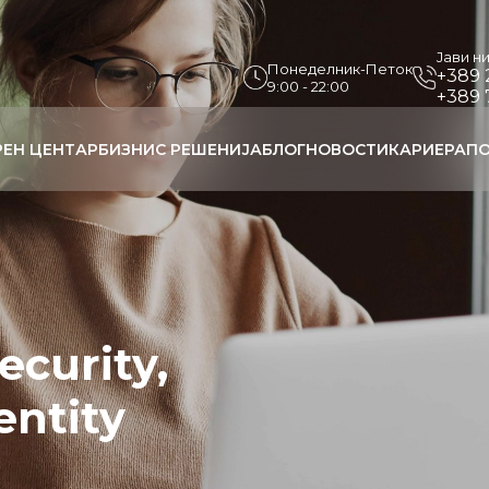
Јави н
Понеделник-Петок
+389 
9:00 - 22:00
+389 
РЕН ЦЕНТАР
БИЗНИС РЕШЕНИЈА
БЛОГ
НОВОСТИ
КАРИЕРА
ПО
ecurity,
entity