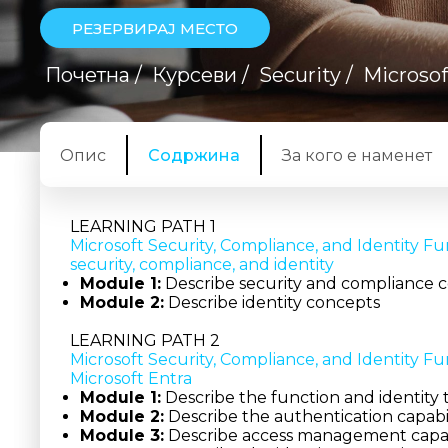
РЕЗЕРВИРАЈ МЕСТО
Почетна
/
Курсеви
/
Security
/
Microsof
Опис
Содржина
За кого е наменет
LEARNING PATH 1
Microsoft Security, Compliance, and Identity F
security, compliance, and identity
Module 1:
Describe security and compliance 
Module 2:
Describe identity concepts
LEARNING PATH 2
Microsoft Security, Compliance, and Identity Fu
Microsoft Entra
Module 1:
Describe the function and identity t
Module 2:
Describe the authentication capabili
Module 3:
Describe access management capabil