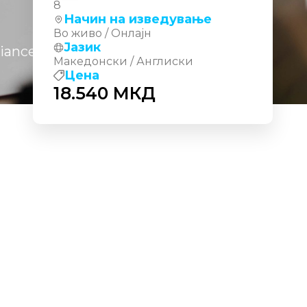
8
Начин на изведување
Во живо / Онлајн
Јазик
liance, and Identity Fundamentals
Македонски / Англиски
Цена
18.540
МКД