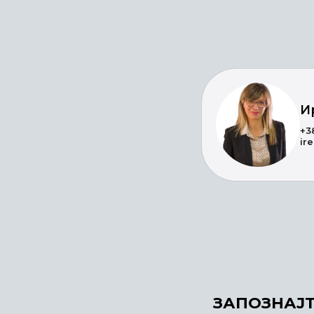
И
+3
ir
ЗАПОЗНАЈТ