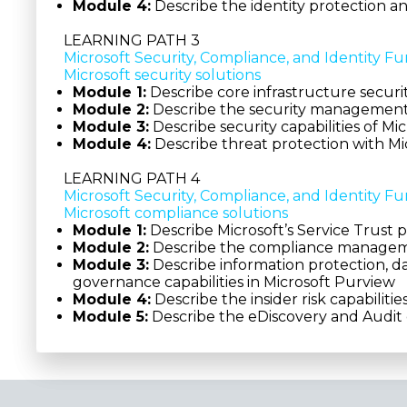
Module 4:
Describe the identity protection a
LEARNING PATH 3
Microsoft Security, Compliance, and Identity Fu
Microsoft security solutions
Module 1:
Describe core infrastructure securit
Module 2:
Describe the security management c
Module 3:
Describe security capabilities of Mi
Module 4:
Describe threat protection with M
LEARNING PATH 4
Microsoft Security, Compliance, and Identity Fu
Microsoft compliance solutions
Module 1:
Describe Microsoft’s Service Trust p
Module 2:
Describe the compliance managemen
Module 3:
Describe information protection, d
governance capabilities in Microsoft Purview
Module 4:
Describe the insider risk capabiliti
Module 5:
Describe the eDiscovery and Audit c