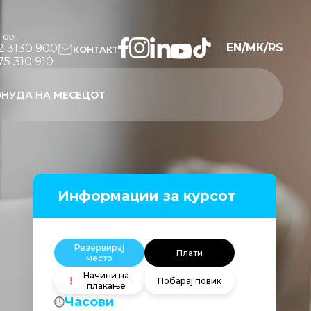
и се
EN
/
МК
/
RS
2 3130 900
КОНТАКТ
75 310 910
НУДА НА МЕСЕЦОТ
Информации за курсот
Резервирај
Плати
место
Начини на
Побарај повик
плаќање
Часови