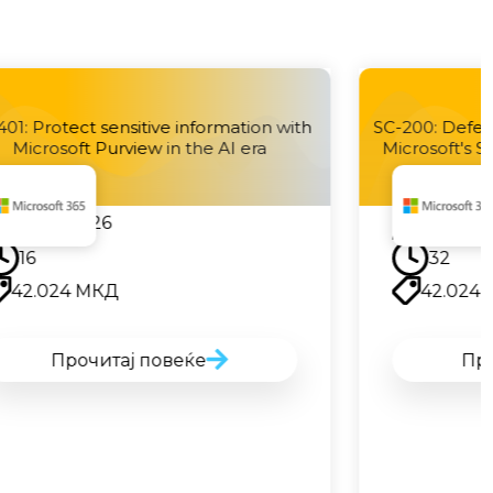
 with
SC-200: Defend Against Cyberthreats with
Microsoft's Security Operations Platform
Наскоро
32
42.024
МКД
Прочитај повеќе