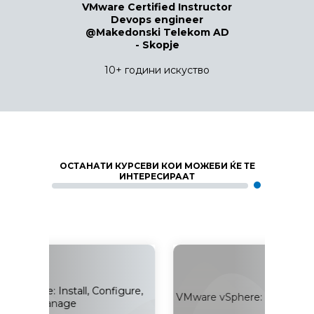
VMware Certified Instructor
Devops engineer
@Makedonski Telekom AD
- Skopje
10+ години искуство
ОСТАНАТИ КУРСЕВИ КОИ МОЖЕБИ ЌЕ ТЕ
ИНТЕРЕСИРААТ
stall, Configure,
VMware vSphere: Troubleshooting [V8]
age