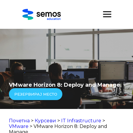
VMware Horizon 8: Deploy and Manage
РЕЗЕРВИРАЈ МЕСТО
Почетна
>
Курсеви
>
IT Infrastructure
>
VMware
> VMware Horizon 8: Deploy and
Manage