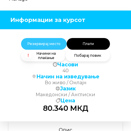
Информации за курсот
Резервирај место
Плати
Начини на
Побарај повик
плаќање
Часови
40
Начин на изведување
Во живо / Онлајн
Јазик
Македонски / Англиски
Цена
80.340
МКД
Опис