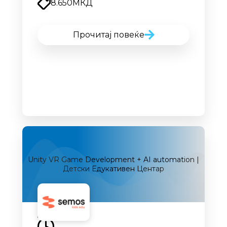
8.650
МКД
Прочитај повеќе
Unity VR Game Development + AI automation |
Детски Едукативен Центар
Наскоро