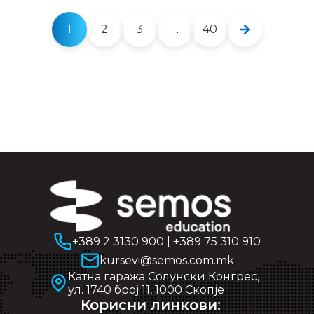
1
2
3
…
40
+389 2 3130 900
|
+389 75 310 910
kursevi@semos.com.mk
Катна гаража Солунски Конгрес,
ул. 1740 број 11, 1000 Скопје
Корисни линкови: