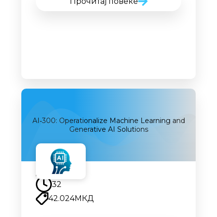
Прочитај повеќе
AI‑300: Operationalize Machine Learning and
Generative AI Solutions
Наскоро
32
42.024
МКД