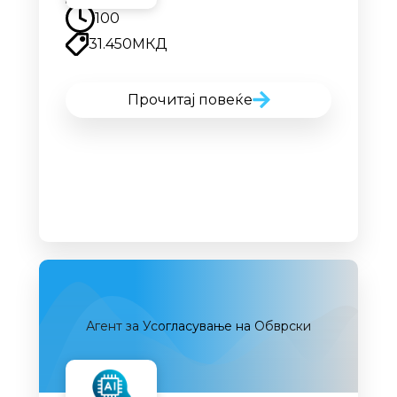
100
31.450
МКД
Прочитај повеќе
Агент за Усогласување на Обврски