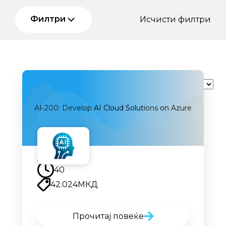
Филтри
Исчисти филтри
Сортирај
AI‑200: Develop AI Cloud Solutions on Azure
Наскоро
40
42.024
МКД
Прочитај повеќе