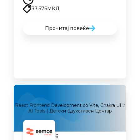
33.575
МКД
Прочитај повеќе
React Frontend Development со Vite, Chakra UI и
AI Tools | Детски Едукативен Центар
12.09.2026