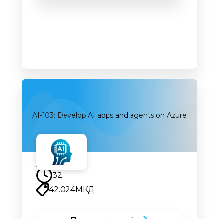
AI-103: Develop AI apps and agents on Azure
Наскоро
32
42.024
МКД