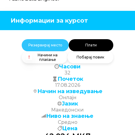
Информации за курсот
Резервирај место
Плати
Начини на
Побарај повик
плаќање
Часови
32
Почеток
17.08.2026
Начин на изведување
Онлајн
Јазик
Македонски
Ниво на знаење
Средно
Цена