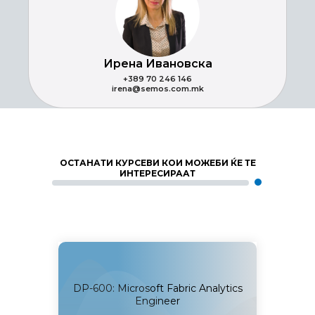
Ирена Ивановска
+389 70 246 146
irena@semos.com.mk
ОСТАНАТИ КУРСЕВИ КОИ МОЖЕБИ ЌЕ ТЕ
ИНТЕРЕСИРААТ
ize data
DP-600: Microsoft Fabric Analytics
DP-602
I
Engineer