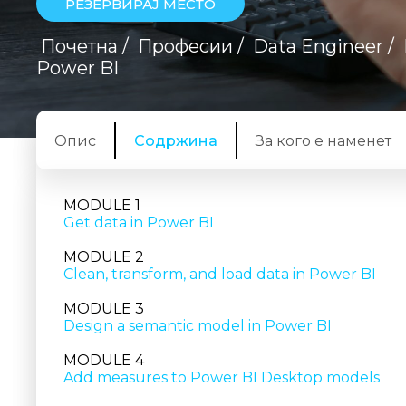
РЕЗЕРВИРАЈ МЕСТО
Почетна
/
Професии
/
Data Engineer
/
Power BI
Опис
Содржина
За кого е наменет
MODULE 1
Get data in Power BI
MODULE 2
Clean, transform, and load data in Power BI
MODULE 3
Design a semantic model in Power BI
MODULE 4
Add measures to Power BI Desktop models