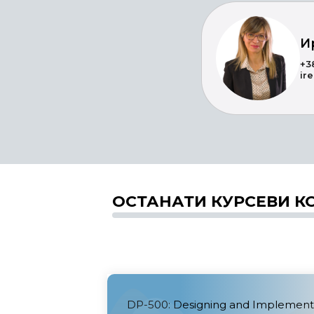
И
+3
ir
ОСТАНАТИ КУРСЕВИ К
DP-500: Designing and Implement