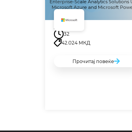
Enterprise-Scale Analytics Solutions 
Microsoft Azure and Microsoft Powe
Наскоро
32
42.024
МКД
Прочитај повеќе