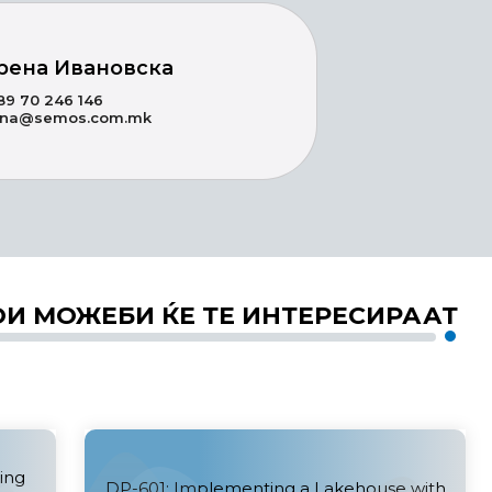
рена Ивановска
89 70 246 146
ena@semos.com.mk
ОИ МОЖЕБИ ЌЕ ТЕ ИНТЕРЕСИРААТ
ing
DP-601: Implementing a Lakehouse with