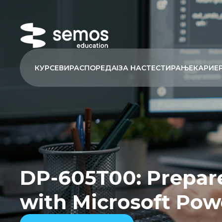
КУРСЕВИ
РАСПОРЕД
AI
ЗА НАС
ТЕСТИРАЊЕ
КАРИЕ
DP-605T00: Prepare
with Microsoft Pow