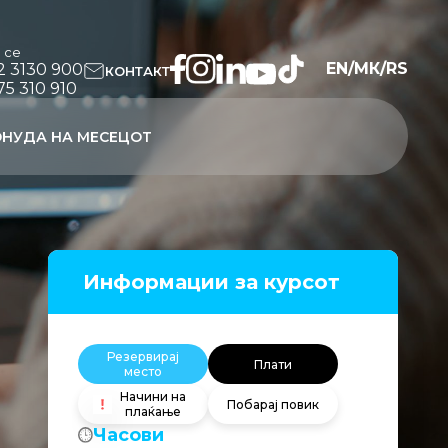
и се
EN
/
МК
/
RS
2 3130 900
КОНТАКТ
75 310 910
НУДА НА МЕСЕЦОТ
Информации за курсот
Резервирај
Плати
место
Начини на
Побарај повик
плаќање
Часови