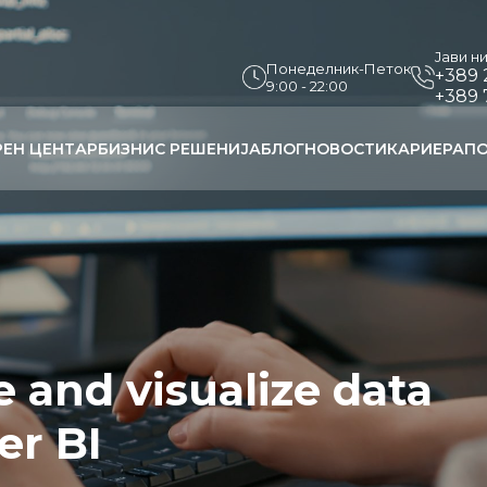
Јави н
Понеделник-Петок
+389 
9:00 - 22:00
+389 
РЕН ЦЕНТАР
БИЗНИС РЕШЕНИЈА
БЛОГ
НОВОСТИ
КАРИЕРА
ПО
 and visualize data
er BI