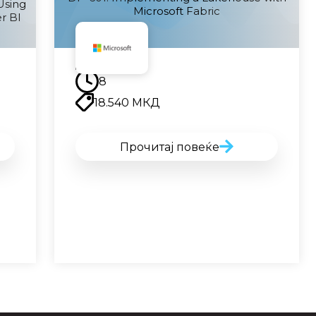
Using
Microsoft Fabric
r BI
Наскоро
8
18.540
МКД
Прочитај повеќе