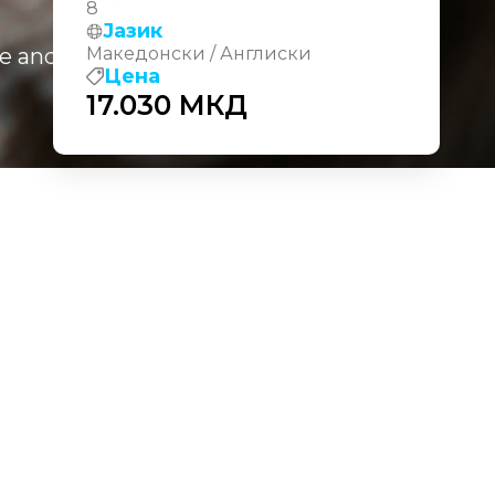
8
Јазик
 and visualize data with Microsoft
Македонски / Англиски
Цена
17.030
МКД