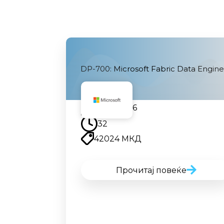
DP-700: Microsoft Fabric Data Engine
17.08.2026
32
42024 МКД
Прочитај повеќе