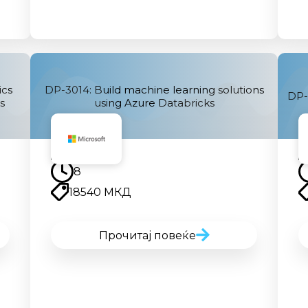
ics
DP-3014: Build machine learning solutions
DP-
s
using Azure Databricks
Наскоро
8
18540 МКД
Прочитај повеќе