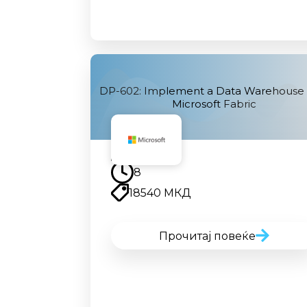
DP-602: Implement a Data Warehouse 
Microsoft Fabric
Наскоро
8
18540 МКД
Прочитај повеќе