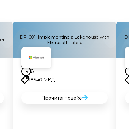
DP-601: Implementing a Lakehouse with
DP
er
Microsoft Fabric
Наскоро
8
18540 МКД
Прочитај повеќе