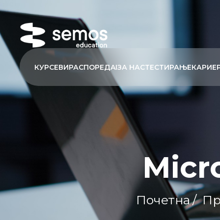
КУРСЕВИ
РАСПОРЕД
AI
ЗА НАС
ТЕСТИРАЊЕ
КАРИЕ
Micr
Почетна
/
Пр