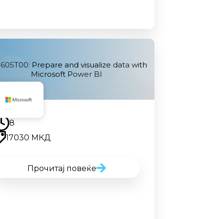
605T00: Prepare and visualize data with
Microsoft Power BI
Наскоро
8
17030 МКД
Прочитај повеќе