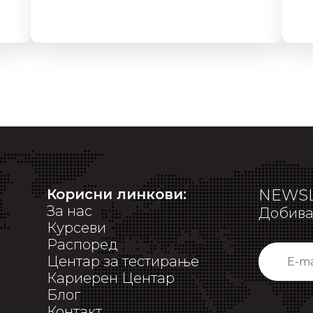
Корисни линкови:
NEWSL
За нас
Добивај
Курсеви
Распоред
Центар за тестирање
Кариерен Центар
Блог
Контакт