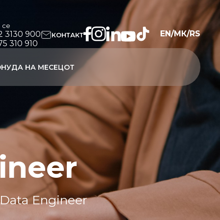
и се
EN
/
МК
/
RS
2 3130 900
КОНТАКТ
75 310 910
НУДА НА МЕСЕЦОТ
ineer
t Data Engineer