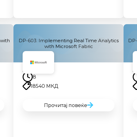
with
DP-603: Implementing Real Time Analytics
DP-
with Microsoft Fabric
Наскоро
8
18540 МКД
Прочитај повеќе