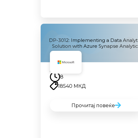
DP-3012: Implementing a Data Analyt
Solution with Azure Synapse Analytic
Наскоро
8
18540 МКД
Прочитај повеќе