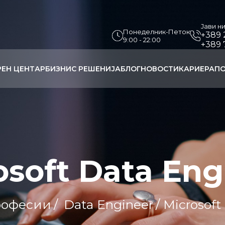
Јави н
Понеделник-Петок
+389 
9:00 - 22:00
+389 
РЕН ЦЕНТАР
БИЗНИС РЕШЕНИЈА
БЛОГ
НОВОСТИ
КАРИЕРА
ПО
osoft Data Eng
офесии
/
Data Engineer
/ Microsof