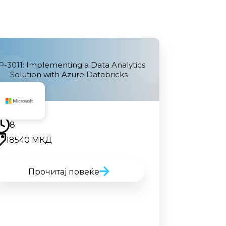
-3011: Implementing a Data Analytics
Solution with Azure Databricks
Наскоро
8
18540 МКД
Прочитај повеќе