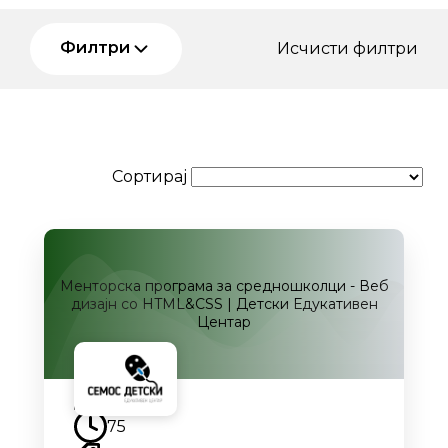
Филтри
Исчисти филтри
Сортирај
Менторска програма за средношколци - Веб
дизајн со HTML&CSS | Детски Едукативен
Центар
Наскоро
75