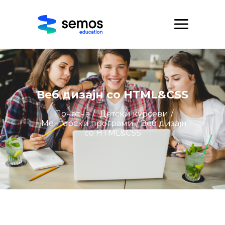
Веб дизајн со HTML&CSS
Почетна
/
Детски курсеви
/
Менторски програми
/ Веб дизајн
со HTML&CSS