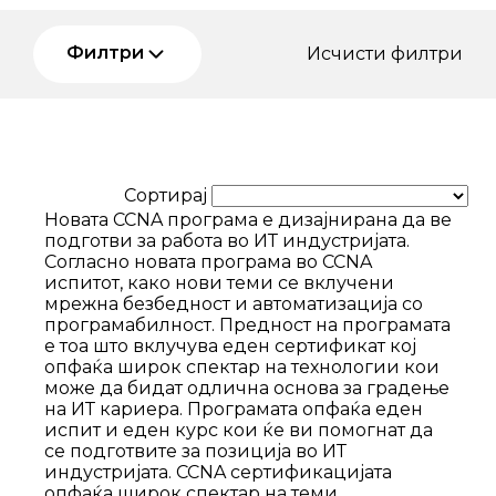
Филтри
Исчисти филтри
Сортирај
Новата CCNA програма e дизајнирана да ве
подготви за работа во ИТ индустријата.
Согласно новата програма во CCNA
испитот, како нови теми се вклучени
мрежна безбедност и автоматизација со
програмабилност. Предност на програмата
е тоа што вклучува еден сертификат кој
опфаќа широк спектар на технологии кои
може да бидат одлична основа за градење
на ИТ кариера. Програмата опфаќа еден
испит и еден курс кои ќе ви помогнат да
се подготвите за позиција во ИТ
индустријата. CCNA сертификацијата
опфаќа широк спектар на теми,