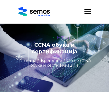
CCNA обука и
сертификација
Почетна
/
Брендови
/
Cisco
/ CCNA
обука и сертификација