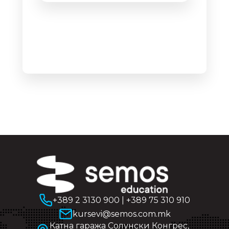
+389 2 3130 900
|
+389 75 310 910
kursevi@semos.com.mk
Катна гаража Солунски Конгрес,