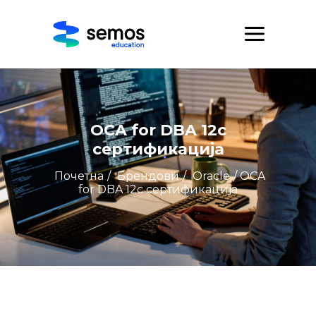
OCA for DBA 12c
сертификација
Почетна
/
Брендови
/
Oracle
/ OCA
for DBA 12c сертификација