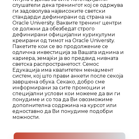
слушатели дека тренингот кој се одржува
ги задоволува највисоките светски
стандарди дефинирани од страна на
Oracle University. Ваквите тренинг центри
се должни да обезбедат строго
дефинирани официјални курикулуми
креирани од тимот на Oracle University.
Пакетите кои се во продолжение се
одлична инвестиција за Вашата иднина и
кариера, земајќи ја во предвид нивната
светска распространетост. Семос
Едукација има квалитетен менаџмент
систем, кој што прави анкети после секоја
завршена обука. Секако, добро сме
информирани за сите промоции и
специјални услови кои можеме да ви ги
понудиме и со тоа да Ви овозможиме
дополнителна содржина на курсот или
едноставно да Ви понудиме подобри
можности.