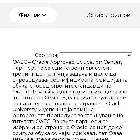
Филтри
Исчисти филтри
Сортирај
OAEC – Oracle Approved Education Center,
партнерите се единствени овластени
тренинг центри, чија задача и цел е да
спроведуваат сертифицирана, официјална
обука, според строгите стандарди на
Oracle University. Долгогодишниот докажан
квалитет на Семос Едукација резултираше
со партнерска покана од страна на Oracle
University и успешно ја помина
ригорозната процедура за стекнување на
титулата OAEC. Ваквите партнери се
избрани од страна на Oracle, со цел да се
осигура обука со највисок квалитет. Оваа
титула е доказ за сите потенцијални