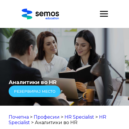
Аналитики во HR
РЕЗЕРВИРАЈ МЕСТО
Почетна
>
Професии
>
HR Specialist
>
HR
Specialist
> Аналитики во HR