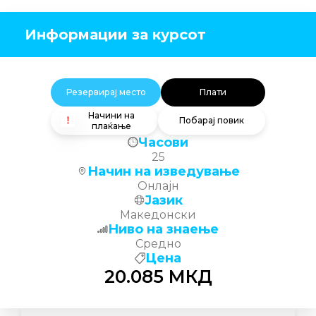
Информации за курсот
Резервирај место
Плати
Начини на
Побарај повик
плаќање
Часови
25
Начин на изведување
Онлајн
Јазик
Македонски
Ниво на знаење
Средно
Цена
20.085
МКД