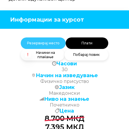
Информации за курсот
Резервирај место
Плати
Начини на
Побарај повик
плаќање
Часови
30
Начин на изведување
Физичко присуство
Јазик
Македонски
Ниво на знаење
Почетничко
Цена
8.700
МКД
7.395
МКД