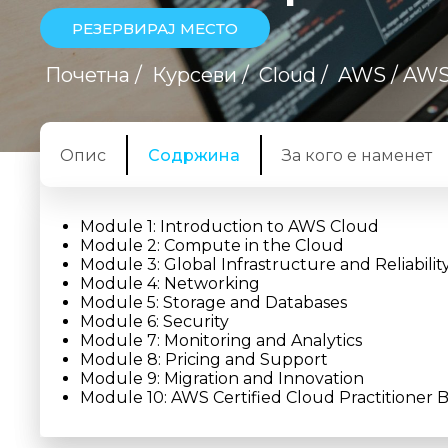
РЕЗЕРВИРАЈ МЕСТО
Почетна
/
Курсеви
/
Cloud
/
AWS
/ AWS
Опис
Содржина
За кого е наменет
Module 1: Introduction to AWS Cloud
Module 2: Compute in the Cloud
Module 3: Global Infrastructure and Reliabilit
Module 4: Networking
Module 5: Storage and Databases
Module 6: Security
Module 7: Monitoring and Analytics
Module 8: Pricing and Support
Module 9: Migration and Innovation
Module 10: AWS Certified Cloud Practitioner B