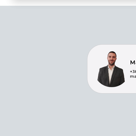
М
+3
ma