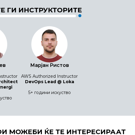
Е ГИ ИНСТРУКТОРИТЕ
нев
Марјан Ристов
structor
AWS Authorized Instructor
rchitect
DevOps Lead @ Loka
nergi
5+ години искуство
куство
ОИ МОЖЕБИ ЌЕ ТЕ ИНТЕРЕСИРААТ