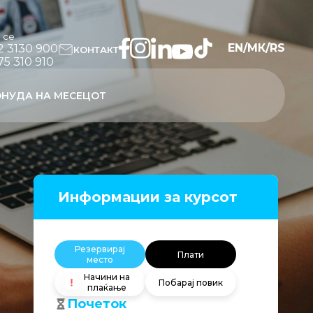
и се
EN
/
МК
/
RS
2 3130 900
КОНТАКТ
75 310 910
НУДА НА МЕСЕЦОТ
Информации за курсот
Резервирај
Плати
место
Начини на
Побарај повик
плаќање
Почеток