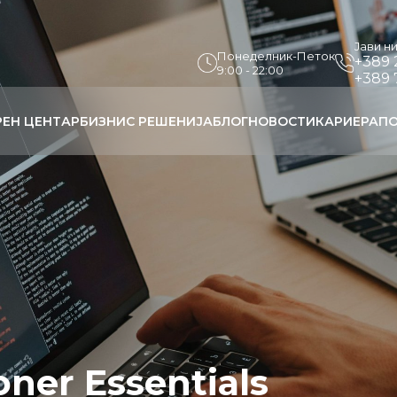
Јави н
Понеделник-Петок
+389 
9:00 - 22:00
+389 
РЕН ЦЕНТАР
БИЗНИС РЕШЕНИЈА
БЛОГ
НОВОСТИ
КАРИЕРА
ПО
oner Essentials