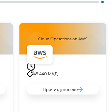
Cloud Operations on AWS
Наскоро
49.440
МКД
Прочитај повеќе