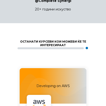
@Complete Synergi
20+ години искуство
ОСТАНАТИ КУРСЕВИ КОИ МОЖЕБИ ЌЕ ТЕ
ИНТЕРЕСИРААТ
Developing on AWS
De