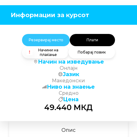
Информации за курсот
Резервирај место
Плати
Начини на
Побарај повик
плаќање
Начин на изведување
Онлајн
Јазик
Македонски
Ниво на знаење
Средно
Цена
49.440
МКД
Опис