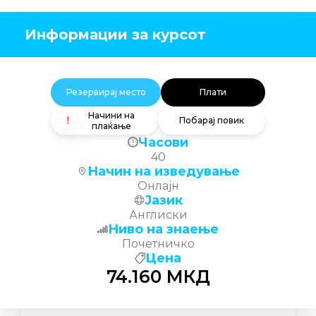
Информации за курсот
Резервирај место
Плати
Начини на
Побарај повик
плаќање
Часови
40
Начин на изведување
Онлајн
Јазик
Англиски
Ниво на знаење
Почетничко
Цена
74.160
МКД