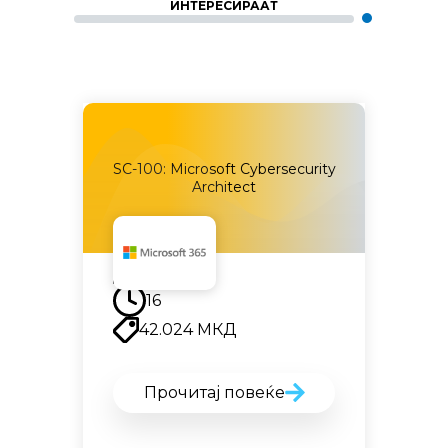
ИНТЕРЕСИРААТ
SC-100: Microsoft Cybersecurity
ity
Fo
Architect
Наскоро
16
42.024
МКД
Прочитај повеќе