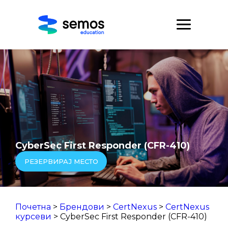
CyberSec First Responder (CFR-410)
РЕЗЕРВИРАЈ МЕСТО
Почетна
>
Брендови
>
CertNexus
>
CertNexus
курсеви
> CyberSec First Responder (CFR-410)