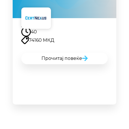
Наскоро
40
74160 МКД
Прочитај повеќе