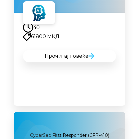
Наскоро
40
61800 МКД
Прочитај повеќе
CyberSec First Responder (CFR-410)