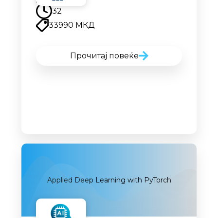
32
33990 МКД
Прочитај повеќе
Applied Deep Learning with PyTorch