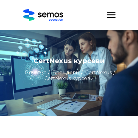
CertNexus курсеви
Почетна
/
Брендови
/
CertNexus
/
CertNexus курсеви