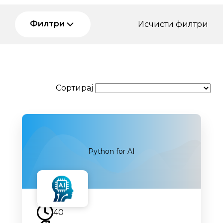
Филтри
Исчисти филтри
Сортирај
Python for AI
Наскоро
40