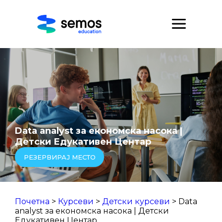
Data analyst за економска насока |
Детски Едукативен Центар
РЕЗЕРВИРАЈ МЕСТО
Почетна
>
Курсеви
>
Детски курсеви
> Data
analyst за економска насока | Детски
Едукативен Центар