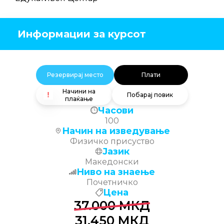
Информации за курсот
Резервирај место
Плати
Начини на
Побарај повик
плаќање
Часови
100
Начин на изведување
Физичко присуство
Јазик
Македонски
Ниво на знаење
Почетничко
Цена
37.000
МКД
31.450
МКД