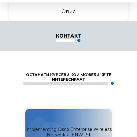
Опис
КОНТАКТ
ОСТАНАТИ КУРСЕВИ КОИ МОЖЕБИ ЌЕ ТЕ
ИНТЕРЕСИРААТ
 Cisco
Implementing Cisco Enterprise Wireless
Design
AUI
Networks - ENWLSI