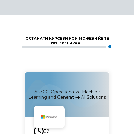
ОСТАНАТИ КУРСЕВИ КОИ МОЖЕБИ ЌЕ ТЕ
ИНТЕРЕСИРААТ
cel and
AI‑300: Operationalize Machine
20779:
Learning and Generative AI Solutions
Наскоро
32