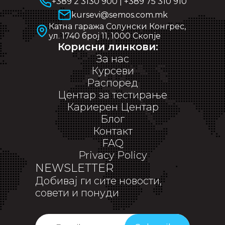
+389 2 3130 900
|
+389 75 310 910
kursevi@semos.com.mk
Катна гаража Солунски Конгрес,
ул. 1740 број 11, 1000 Скопје
Корисни линкови:
За нас
Курсеви
Распоред
Центар за тестирање
Кариерен Центар
Блог
Контакт
FAQ
Privacy Policy
NEWSLETTER
Добивај ги сите новости,
совети и понуди