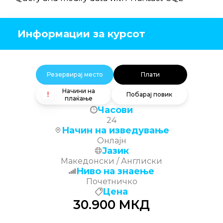
Информации за курсот
Резервирај место
Плати
Начини на
Побарај повик
плаќање
Часови
24
Начин на изведување
Онлајн
Јазик
Македонски / Англиски
Ниво на знаење
Почетничко
Цена
30.900
МКД