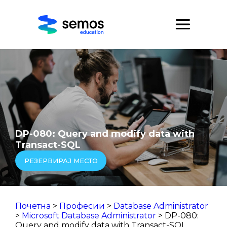
DP-080: Query and modify data with
Transact-SQL
РЕЗЕРВИРАЈ МЕСТО
Почетна
>
Професии
>
Database Administrator
>
Microsoft Database Administrator
> DP-080:
Query and modify data with Transact-SQL