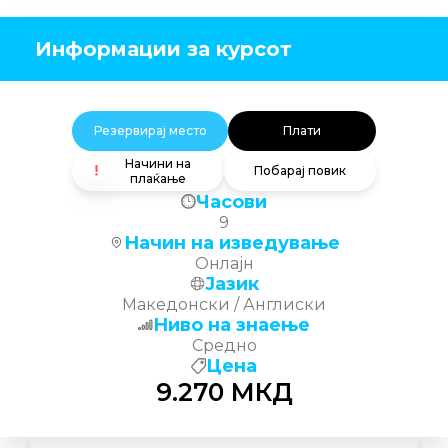
Информации за курсот
Резервирај место
Плати
Начини на
Побарај повик
плаќање
Часови
9
Начин на изведување
Онлајн
Јазик
Македонски / Англиски
Ниво на знаење
Средно
Цена
9.270
МКД