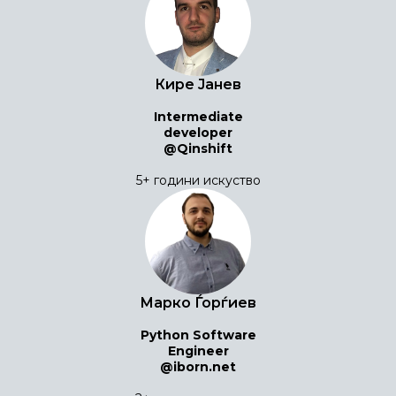
Кире Јанев
Intermediate
developer
@Qinshift
5+ години искуство
Марко Ѓорѓиев
Python Software
Engineer
@iborn.net