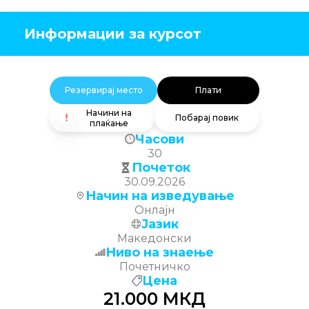
Информации за курсот
Резервирај место
Плати
Начини на
Побарај повик
плаќање
Часови
30
Почеток
30.09.2026
Начин на изведување
Онлајн
Јазик
Македонски
Ниво на знаење
Почетничко
Цена
21.000
МКД