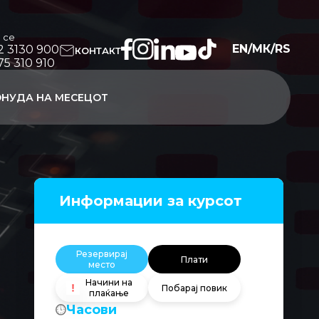
и се
EN
/
МК
/
RS
2 3130 900
КОНТАКТ
75 310 910
НУДА НА МЕСЕЦОТ
Информации за курсот
Резервирај
Плати
место
Начини на
Побарај повик
плаќање
Часови