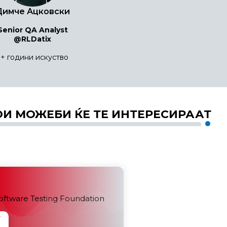
Димче Ацковски
Senior QA Analyst
@RLDatix
3+ години искуство
ОИ МОЖЕБИ ЌЕ ТЕ ИНТЕРЕСИРААТ
ftware Testing Foundation