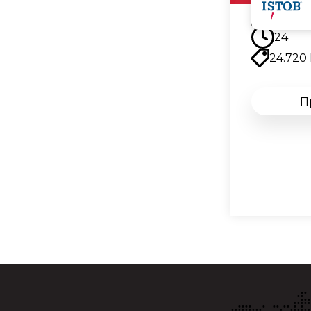
14.09.
24
24.720
П