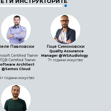
Е ГИ ИНСТРУКТОРИТЕ
Веле Павловски
Гоце Симоновски
Quality Assurance
rosoft Certified Trainer
Manager @WSAudiology
TQB Certified Trainer
7+ години искуство
oftware Architect
@Semos Cloud
4+ години искуство