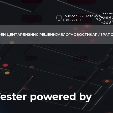
Јави н
Понеделник-Петок
+389 
9:00 - 22:00
+389 
РЕН ЦЕНТАР
БИЗНИС РЕШЕНИЈА
БЛОГ
НОВОСТИ
КАРИЕРА
ПО
Tester powered by