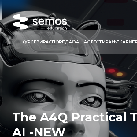
КУРСЕВИ
РАСПОРЕД
AI
ЗА НАС
ТЕСТИРАЊЕ
КАРИЕ
The A4Q Practical 
AI -NEW