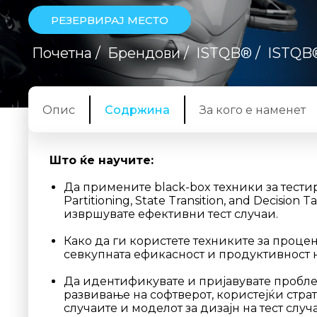
РЕЗЕРВИРАЈ МЕСТО
Почетна
/
Брендови
/
ISTQB®
/
ISTQB
Опис
Содржина
За кого е наменет
Што ќе научите:
Да примените black-box техники за тестир
Partitioning, State Transition, and Decision
извршувате ефективни тест случаи.
Како да ги користете техниките за процен
севкупната ефикасност и продуктивност н
Да идентификувате и пријавувате пробле
развивање на софтверот, користејќи страт
случаите и моделот за дизајн на тест сл