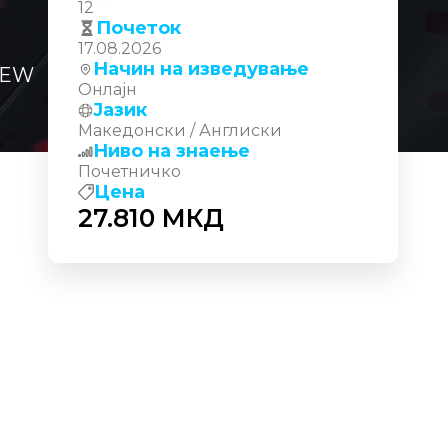
12
Почеток
17.08.2026
Начин на изведување
-NEW
Онлајн
Јазик
Македонски / Англиски
Ниво на знаење
Почетничко
Цена
27.810
МКД