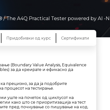
®
/ The A4Q Practical Tester powered by AI 
Придобивки од курс
Сертификати
ање (Boundary Value Analysis, Equivalence
 Tables) за да креирате и ефикасно да
ка прецизно, за да ја подобрите
а процесот на тестирање.
ми уште на почеток од циклусот на
егии како што се приоритизација на тест
учаите пред почнување со пишување на код.