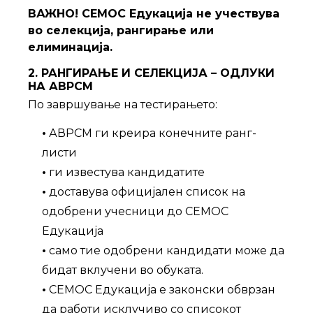
ВАЖНО!
СЕМОС Едукација не учествува
во селекција, рангирање или
елиминација.
2. РАНГИРАЊЕ И СЕЛЕКЦИЈА – ОДЛУКИ
НА АВРСМ
По завршување на тестирањето:
•
АВРСМ ги креира конечните ранг-
листи
•
ги известува кандидатите
•
доставува официјален список на
одобрени учесници до СЕМОС
Едукација
•
само тие одобрени кандидати може да
бидат вклучени во обуката.
•
СЕМОС Едукација е законски обврзан
да работи исклучиво со списокот