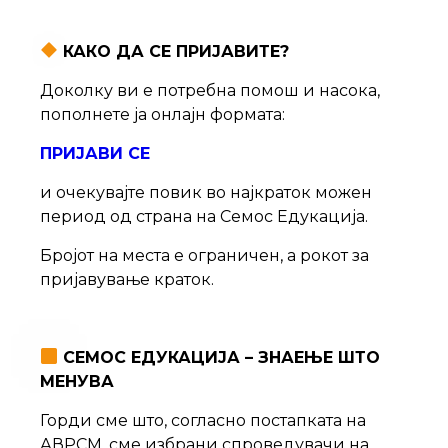
КАКО ДА СЕ ПРИЈАВИТЕ?
Доколку ви e потребна помош и насока,
пополнете ја онлајн формата:
ПРИЈАВИ СЕ
и очекувајте повик во најкраток можен
период од страна на Семос Едукација.
Бројот на места е ограничен, а рокот за
пријавување краток.
СЕМОС ЕДУКАЦИЈА – ЗНАЕЊЕ ШТО
МЕНУВА
Горди сме што, согласно постапката на
АВРСМ, сме избрани спроведувачи на