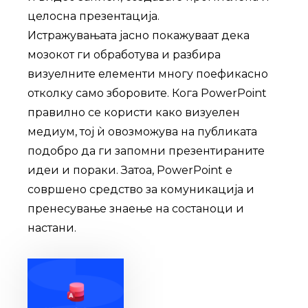
целосна презентација.
Истражувањата јасно покажуваат дека
мозокот ги обработува и разбира
визуелните елементи многу поефикасно
отколку само зборовите. Кога PowerPoint
правилно се користи како визуелен
медиум, тој ѝ овозможува на публиката
подобро да ги запомни презентираните
идеи и пораки. Затоа, PowerPoint е
совршено средство за комуникација и
пренесување знаење на состаноци и
настани.