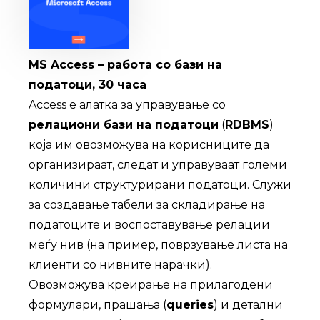
MS Access – работа со бази на
податоци, 30 часа
Access е алатка за управување со
релациони бази на податоци
(
RDBMS
)
која им овозможува на корисниците да
организираат, следат и управуваат големи
количини структурирани податоци. Служи
за создавање табели за складирање на
податоците и воспоставување релации
меѓу нив (на пример, поврзување листа на
клиенти со нивните нарачки).
Овозможува креирање на прилагодени
формулари, прашања (
queries
) и детални