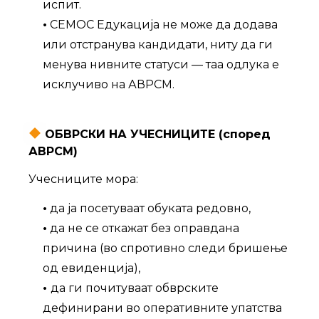
испит.
•
СЕМОС Едукација не може да додава
или отстранува кандидати, ниту да ги
менува нивните статуси — таа одлука е
исклучиво на АВРСМ.
ОБВРСКИ НА УЧЕСНИЦИТЕ (според
АВРСМ)
Учесниците мора:
•
да ја посетуваат обуката редовно,
•
да не се откажат без оправдана
причина (во спротивно следи бришење
од евиденција),
•
да ги почитуваат обврските
дефинирани во оперативните упатства