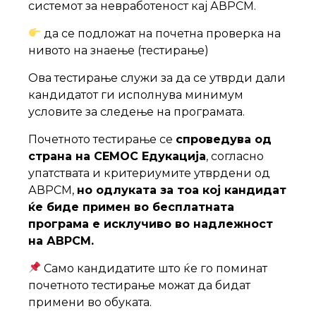
системот за невработеност кај АВРСМ.
да се подложат на почетна проверка на
нивото на знаење (тестирање)
Ова тестирање служи за да се утврди дали
кандидатот ги исполнува минимум
условите за следење на програмата.
Почетното тестирање се
спроведува од
страна на СЕМОС Едукација
, согласно
упатствата и критериумите утврдени од
АВРСМ,
но одлуката за тоа кој кандидат
ќе биде примен во бесплатната
програма е исклучиво во надлежност
на АВРСМ.
Само кандидатите што ќе го поминат
почетното тестирање можат да бидат
примени во обуката.