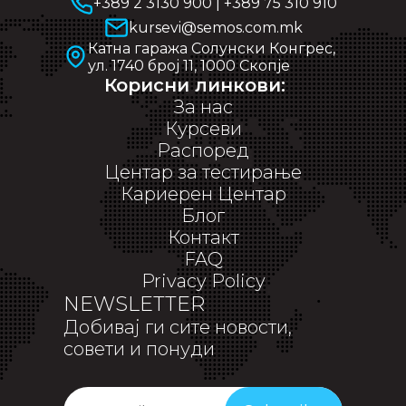
+389 2 3130 900
|
+389 75 310 910
kursevi@semos.com.mk
Катна гаража Солунски Конгрес,
ул. 1740 број 11, 1000 Скопје
Корисни линкови:
За нас
Курсеви
Распоред
Центар за тестирање
Кариерен Центар
Блог
Контакт
FAQ
Privacy Policy
NEWSLETTER
Добивај ги сите новости,
совети и понуди