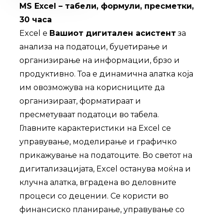
MS Excel – табели, формули, пресметки,
30 часа
Excel е
Вашиот дигитален асистент
за
анализа на податоци, буџетирање и
организирање на информации, брзо и
продуктивно. Тоа e динамична алатка која
им овозможува на корисниците да
организираат, форматираат и
пресметуваат податоци во табела.
Главните карактеристики на Excel се
управување, моделирање и графичко
прикажување на податоците. Во светот на
дигитализацијата, Excel останува моќна и
клучна алатка, вградена во деловните
процеси со децении. Се користи во
финансиско планирање, управување со