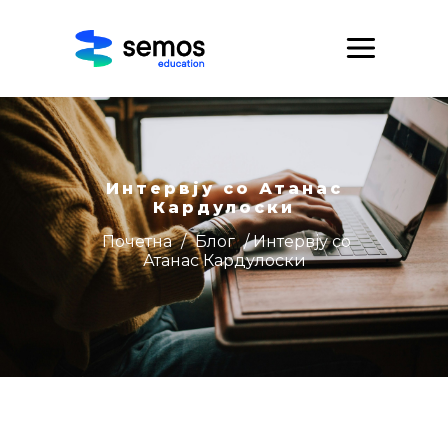
Интервју со Атанас
Кардулоски
Почетна
/
Блог
/ Интервју со
Атанас Кардулоски