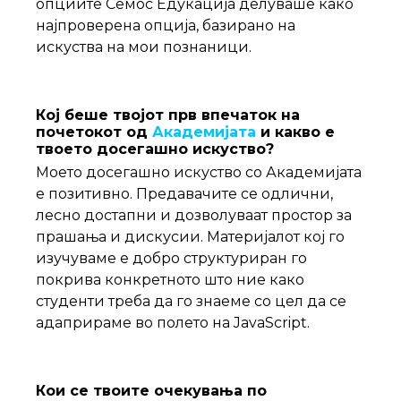
опциите Семос Едукација делуваше како
најпроверена опција, базирано на
искуства на мои познаници.
Кој беше твојот прв впечаток на
почетокот од
Академијата
и какво е
твоето досегашно искуство?
Моето досегашно искуство со Академијата
е позитивно. Предавачите се одлични,
лесно достапни и дозволуваат простор за
прашања и дискусии. Материјалот кој го
изучуваме е добро структуриран го
покрива конкретното што ние како
студенти треба да го знаеме со цел да се
адаприраме во полето на JavaScript.
Кои се твоите очекувања по