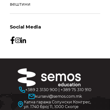
вештини
Social Media
+389 2 3130 900
|
+389 75 310 910
kursevi@semos.com.mk
Катна гаража Солунски Конгрес,
ул. 1740 број 11, 1000 Скопје