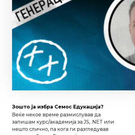
Зошто ја избра Семос Едукација?
Веќе некое време размислував да
запишам курс/академија за JS, .NET или
нешто слично, па кога ги разгледував