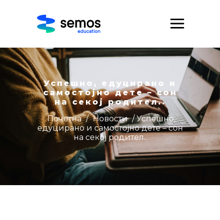
Успешно, едуцирано и
самостојно дете – сон
на секој родител..
Почетна
/
Новости
/ Успешно,
едуцирано и самостојно дете – сон
на секој родител..