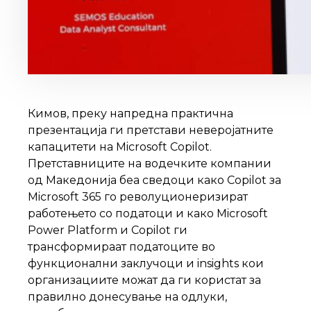
Кимов, преку напредна практична
презентација ги претстави неверојатните
капацитети на Microsoft Copilot.
Претставниците на водечките компании
од Македонија беа сведоци како Copilot за
Microsoft 365 го револуционеризират
работењето со податоци и како Microsoft
Power Platform и Copilot ги
трансформираат податоците во
функционални заклучоци и insights кои
организациите можат да ги користат за
правилно донесување на одлуки,