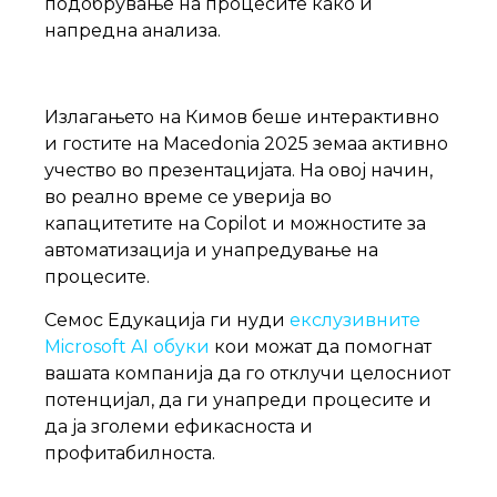
подобрување на процесите како и
напредна анализа.
Излагањето на Кимов беше интерактивно
и гостите на Macedonia 2025 земаа активно
учество во презентацијата. На овој начин,
во реално време се уверија во
капацитетите на Copilot и можностите за
автоматизација и унапредување на
процесите.
Семос Едукација ги нуди
екслузивните
Microsoft AI обуки
кои можат да помогнат
вашата компанија да го отклучи целосниот
потенцијал, да ги унапреди процесите и
да ја зголеми ефикасноста и
профитабилноста.