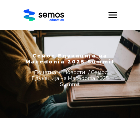
Семос Едукација на
Macedonia 2025 Summit
Почетна
/
Новости
/ Семос
Едукација на Macedonia 2025
Summit