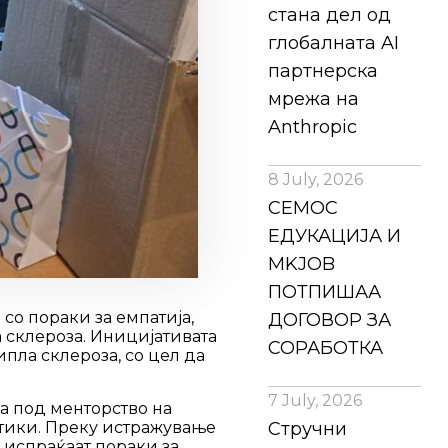
стана дел од
глобалната AI
партнерска
мрежа на
Anthropic
8 July, 2026
СЕМОС
ЕДУКАЦИЈА И
MKJOB
ПОТПИШАА
со пораки за емпатија,
ДОГОВОР ЗА
 склероза. Иницијативата
СОРАБОТКА
пла склероза, со цел да
7 July, 2026
 а под менторство на
ктики. Преку истражување
Стручни
 испраќаат пораки за