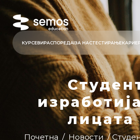
КУРСЕВИ
РАСПОРЕД
AI
ЗА НАС
ТЕСТИРАЊЕ
КАРИЕ
Студен
изработиј
лицата
Почетна
/
Новости
/ Студе