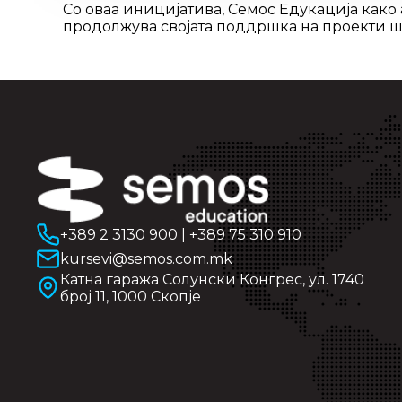
Со оваа иницијатива, Семос Едукација како
продолжува својата поддршка на проекти шт
+389 2 3130 900
|
+389 75 310 910
kursevi@semos.com.mk
Катна гаража Солунски Конгрес, ул. 1740
број 11, 1000 Скопје