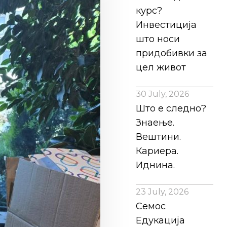
курс?
Инвестиција
што носи
придобивки за
цел живот
30 July, 2026
Што е следно?
Знаење.
Вештини.
Кариера.
Иднина.
23 July, 2026
Семос
Едукација