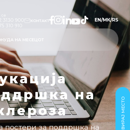
и се
EN
/
МК
/
RS
2 3130 900
КОНТАКТ
75 310 910
НУДА НА МЕСЕЦОТ
укација
оддршка на
РЕЗЕРВИРАЈ МЕСТО
клероза
а постери за поддршка на