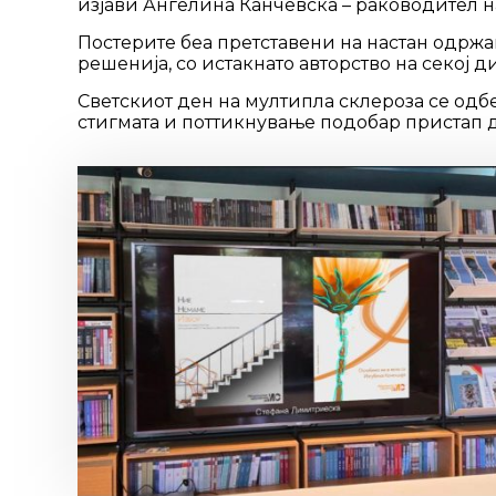
изјави Ангелина Канчевска – раководител на
Постерите беа претставени на настан одржа
решенија, со истакнато авторство на секој ди
Светскиот ден на мултипла склероза се одбе
стигмата и поттикнување подобар пристап д