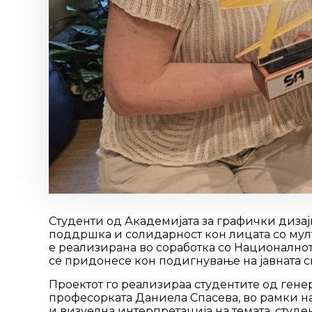
Студенти од Академијата за графички дизај
поддршка и солидарност кон лицата со мулт
е реализирана во соработка со Националнот
се придонесе кон подигнување на јавната св
Проектот го реализираа студентите од генер
професорката Даниела Спасева, во рамки н
и визуелна интерпретација на темата, студ