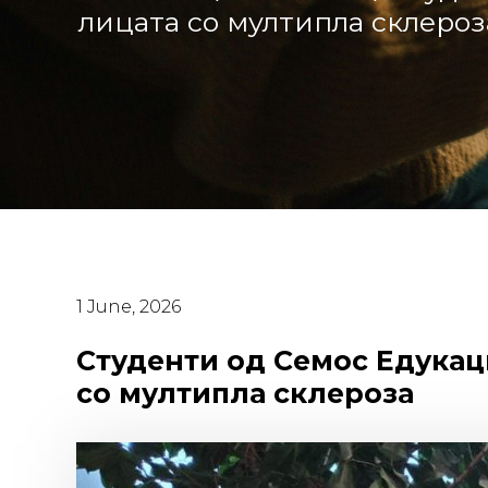
лицата со мултипла склероз
1 June, 2026
Студенти од Семос Едукац
со мултипла склероза