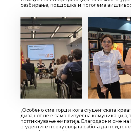
разбирање, поддршка и поголема видливост
„Особено сме горди кога студентската креа
дизајнот не е само визуелна комуникација,
поттикнување емпатија. Благодарни сме на
студентите преку својата работа да придон