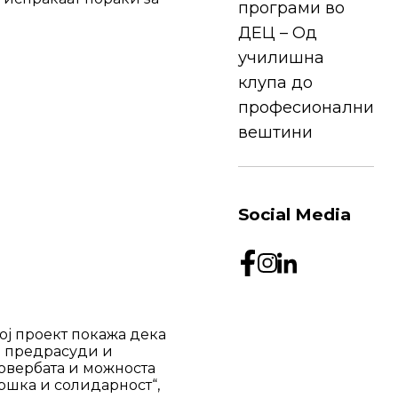
програми во
ДЕЦ – Од
училишна
клупа до
професионални
вештини
Social Media
ој проект покажа дека
е предрасуди и
овербата и можноста
ршка и солидарност“,