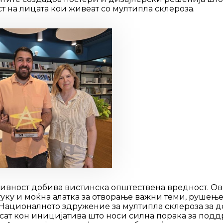
 на лицата кои живеат со мултипла склероза.
тивност добива вистинска општествена вредност. Ов
 туку и моќна алатка за отворање важни теми, рушењ
 Националното здружение за мултипла склероза за д
есат кон иницијатива што носи силна порака за подд