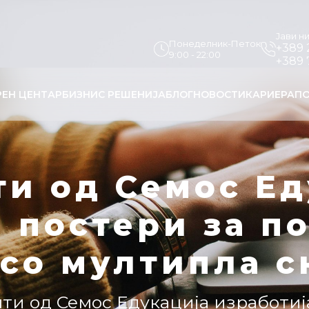
Јави н
Понеделник-Петок
+389 
9:00 - 22:00
+389 
РЕН ЦЕНТАР
БИЗНИС РЕШЕНИЈА
БЛОГ
НОВОСТИ
КАРИЕРА
ПО
ти од Семос Ед
а постери за п
 со мултипла с
нти од Семос Едукација изработиј