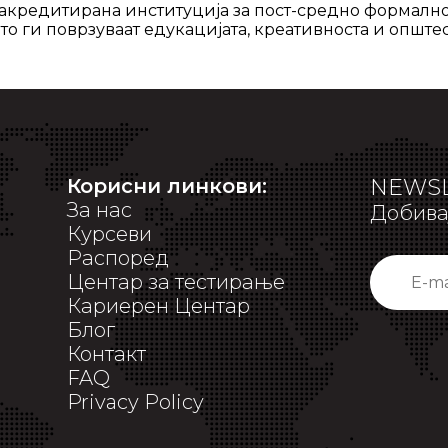
 акредитирана институција за пост-средно формално
о ги поврзуваат едукацијата, креативноста и општес
Корисни линкови:
NEWSL
За нас
Добивај
Курсеви
Распоред
Центар за тестирање
Кариерен Центар
Блог
Контакт
FAQ
Privacy Policy