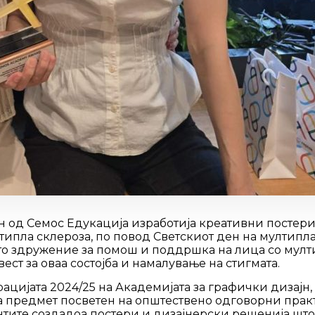
н од Семос Едукација изработија креативни постери 
ипла склероза, по повод Светскиот ден на мултипла
о здружение за помош и поддршка на лица со мулти
ест за оваа состојба и намалување на стигмата.
ацијата 2024/25 на Академијата за графички дизајн,
а предмет посветен на општествено одговорни пра
ентите создадоа постери и дизајнерски решенија што