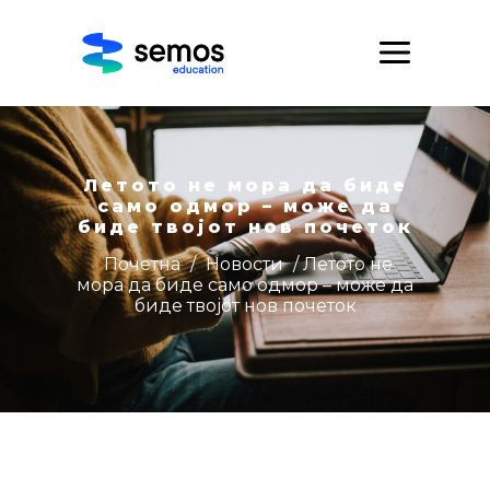
Летото не мора да биде
само одмор – може да
биде твојот нов почеток
Почетна
/
Новости
/ Летото не
мора да биде само одмор – може да
биде твојот нов почеток