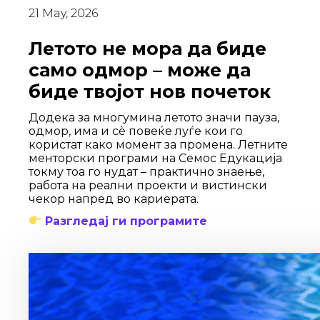
21 May, 2026
Летото не мора да биде
само одмор – може да
биде твојот нов почеток
Додека за многумина летото значи пауза,
одмор, има и сè повеќе луѓе кои го
користат како момент за промена. Летните
менторски програми на Семос Едукација
токму тоа го нудат – практично знаење,
работа на реални проекти и вистински
чекор напред во кариерата.
Разгледај ги програмите