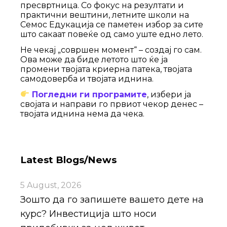
пресвртница. Со фокус на резултати и
практични вештини, летните школи на
Семос Едукација се паметен избор за сите
што сакаат повеќе од само уште едно лето.
Не чекај „совршен момент“ – создај го сам.
Ова може да биде летото што ќе ја
промени твојата криерна патека, твојата
самодоверба и твојата иднина.
Погледни ги програмите
, избери ја
својата и направи го првиот чекор денес –
твојата иднина нема да чека.
Latest Blogs/News
5 August, 2026
Зошто да го запишете вашето дете на
курс? Инвестиција што носи