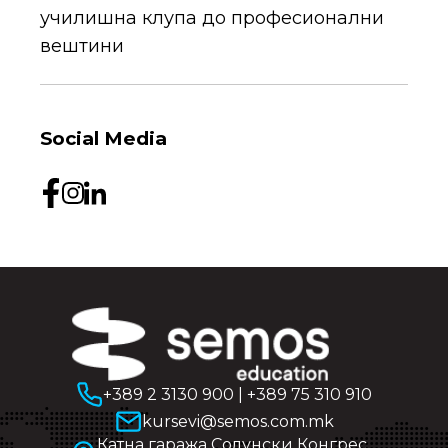
училишна клупа до професионални
вештини
Social Media
+389 2 3130 900
|
+389 75 310 910
kursevi@semos.com.mk
Катна гаража Солунски Конгрес,