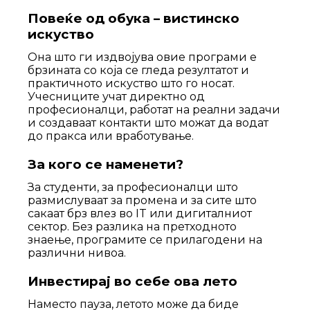
Повеќе од обука – вистинско
искуство
Она што ги издвојува овие програми е
брзината со која се гледа резултатот и
практичното искуство што го носат.
Учесниците учат директно од
професионалци, работат на реални задачи
и создаваат контакти што можат да водат
до пракса или вработување.
За кого се наменети?
За студенти, за професионалци што
размислуваат за промена и за сите што
сакаат брз влез во IT или дигиталниот
сектор. Без разлика на претходното
знаење, програмите се прилагодени на
различни нивоа.
Инвестирај во себе ова лето
Наместо пауза, летото може да биде