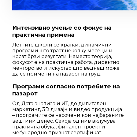
Интензивно учење со фокус на
практична примена
Летните школи се кратки, динамични
програми што траат неколку месеци и
носат брзи резултати. Наместо теорија,
фокусот е на практична работа, директно
менторство и искуство што веднаш може
да се примени на пазарот на труд.
Програми согласно потребите на
пазарот
Од Дата анализа и ИТ, до дигитален
маркетинг, 3D дизајн и видео продукција
– програмите се насочени кон најбараните
вештини денес. Секоја од нив вклучува
практична обука, финален проект и
меѓународно признат сертификат.