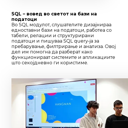
SQL – вовед во светот на бази на
податоци
Во SQL модулот, слушателите дизајнираа
едноставни бази на податоци, работеа со
табели, релации и структурирани
податоци и пишуваа SQL query‑ја за
пребарување, филтрирање и анализа. Овој
дел им помогна да разберат како
функционираат системите и апликациите
што секојдневно ги користиме.