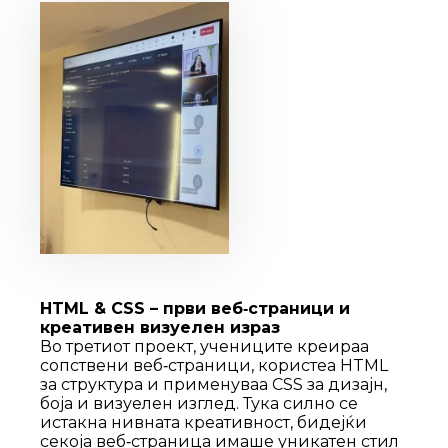
HTML & CSS – први веб‑страници и
креативен визуелен израз
Во третиот проект, учениците креираа
сопствени веб‑страници, користеа HTML
за структура и применуваа CSS за дизајн,
боја и визуелен изглед. Тука силно се
истакна нивната креативност, бидејќи
секоја веб‑страница имаше уникатен стил