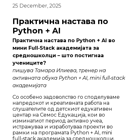
25 December, 2025
Практична настава по
Python + AI
Практична настава по Python + AI во
мини Full‑Stack академијата за
средношколци – што постигнаа
учениците?
пишува Тамара Илиева, тренер на
активната обука Python + AI, mini full‑stack
академијата
Со особено задоволство го споделуваме
напредокот и креативната работа на
слушателите од детскиот едукативен
центар на Семос Едукација, кои во
изминатиот период активно учеа,
истражуваа и изработуваа проекти во
рамки на програмата Python + AI, mini
full‑stack академија за средношколци.