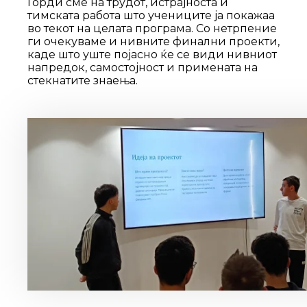
Горди сме на трудот, истрајноста и
тимската работа што учениците ја покажаа
во текот на целата програма. Со нетрпение
ги очекуваме и нивните финални проекти,
каде што уште појасно ќе се види нивниот
напредок, самостојност и примената на
стекнатите знаења.