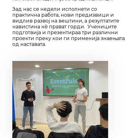
Зад нас се недели исполнети со
практична работа, нови предизвици и
видлив развој на вештини, а резултатите
навистина нè прават горди. Учениците
подготвија и презентираа три различни
проекти преку кои ги применија знаењата
од наставата.