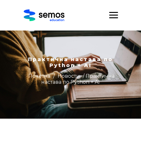
Практична настава по
Python + AI
Почетна
/
Новости
/ Практична
настава по Python + AI