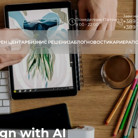
Јави н
Понеделник-Петок
+389 
9:00 - 22:00
+389 
РЕН ЦЕНТАР
БИЗНИС РЕШЕНИЈА
БЛОГ
НОВОСТИ
КАРИЕРА
ПО
gn with AI