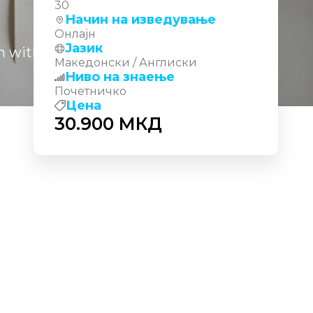
30
Начин на изведување
Онлајн
Јазик
 with AI
Македонски / Англиски
Ниво на знаење
Почетничко
Цена
30.900
МКД