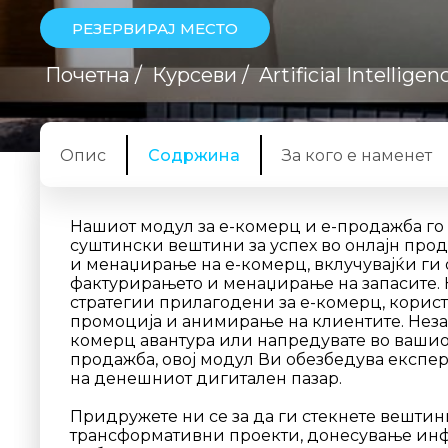
РЕЗЕРВИРАЈ МЕСТО
Почетна
/
Курсеви
/
Artificial Intelligen
Опис
Содржина
За кого е наменет
Нашиот модул за е-комерц и е-продажба го
суштински вештини за успех во онлајн прод
и менаџирање на е-комерц, вклучувајќи ги
фактурирањето и менаџирање на запасите. 
стратегии прилагодени за е-комерц, корист
промоција и анимирање на клиентите. Незав
комерц авантура или напредувате во вашио
продажба, овој модул Ви обезбедува експер
на денешниот дигитален пазар.
Придружете ни се за да ги стекнете вештин
трансформативни проекти, донесување инф