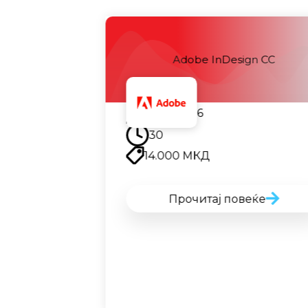
nDesign CC
Adobe Photoshop
22.09.2026
30
14.000
МКД
ј повеќе
Прочитај повеќе