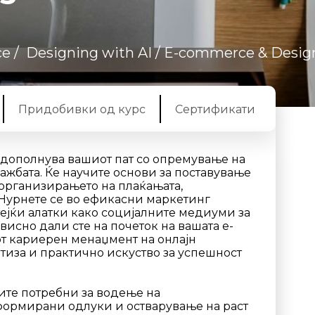
ce
/
Designing with AI
/ E-commerce & Design
Придобивки од курс
Сертификати
 дополнува вашиот пат со опремување на
ажбата. Ќе научите основи за поставување
 организирањето на плаќањата,
Нурнете се во ефикасни маркетинг
ејќи алатки како социјалните медиуми за
исно дали сте на почеток на вашата е-
т кариерен менаџмент на онлајн
тиза и практично искуство за успешност
ите потребни за водење на
ормирани одлуки и остварување на раст