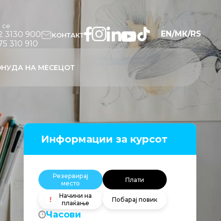
и се
EN
/
МК
/
RS
2 3130 900
КОНТАКТ
75 310 910
НУДА НА МЕСЕЦОТ
Информации за курсот
Резервирај
Плати
место
Начини на
Побарај повик
плаќање
Часови