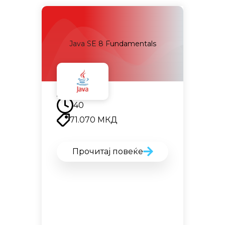
I
Java SE 8 Fundamentals
Наскоро
40
71.070
МКД
Прочитај повеќе