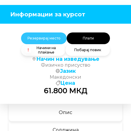
Информации за курсот
Резервирај место
Плати
Начини на
Побарај повик
плаќање
Начин на изведување
Физичко присуство
Јазик
Македонски
Цена
61.800
МКД
Опис
Содржина