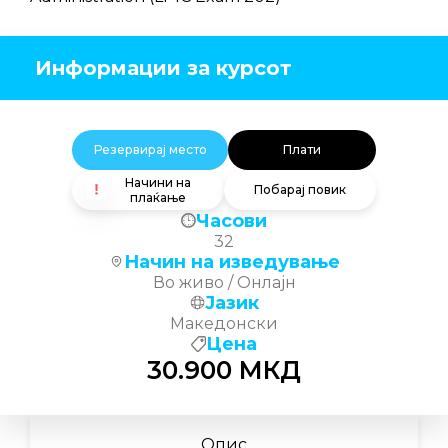
Информации за курсот
Резервирај место
Плати
Начини на
Побарај повик
плаќање
Часови
32
Начин на изведување
Во живо / Онлајн
Јазик
Македонски
Цена
30.900
МКД
Опис