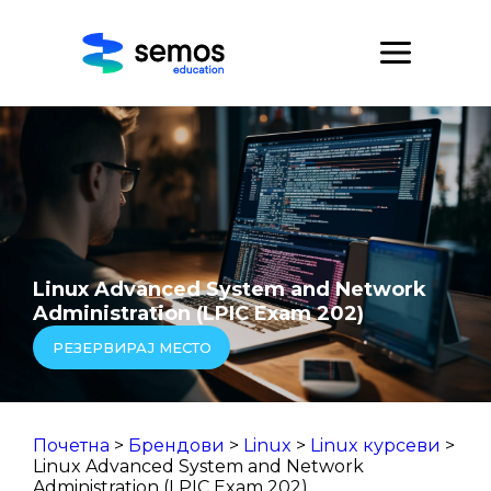
Linux Advanced System and Network
Administration (LPIC Exam 202)
РЕЗЕРВИРАЈ МЕСТО
Почетна
>
Брендови
>
Linux
>
Linux курсеви
>
Linux Advanced System and Network
Administration (LPIC Exam 202)