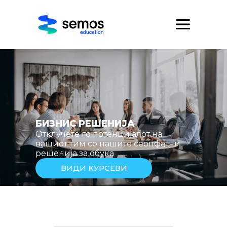
БИЗНИС РЕШЕНИЈА
Отклучете го потенцијалот на
вашиот тим со нашите сеопфатни
решенија за обука
ВИДИ КУРСЕВИ