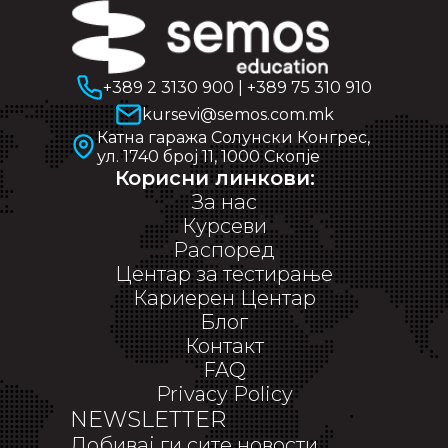
+389 2 3130 900
|
+389 75 310 910
kursevi@semos.com.mk
Катна гаража Солунски Конгрес,
ул. 1740 број 11, 1000 Скопје
Корисни линкови:
За нас
Курсеви
Распоред
Центар за тестирање
Кариерен Центар
Блог
Контакт
FAQ
Privacy Policy
NEWSLETTER
Добивај ги сите новости,