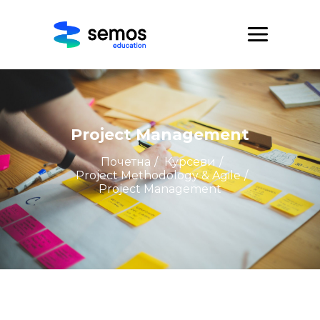
Project Management
Почетна
/
Курсеви
/
Project Methodology & Agile
/
Project Management