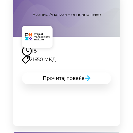
Бизнис Анализа – основно ниво
Наскоро
18
21650 МКД
Прочитај повеќе