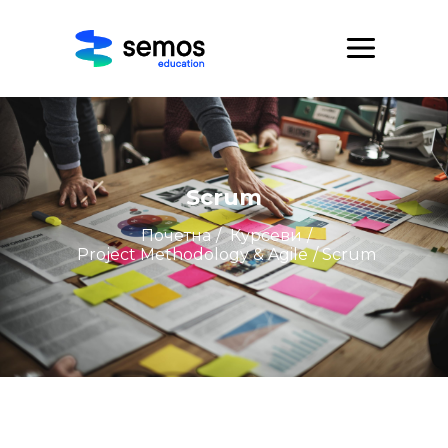
Scrum
Почетна
/
Курсеви
/
Project Methodology & Agile
/ Scrum