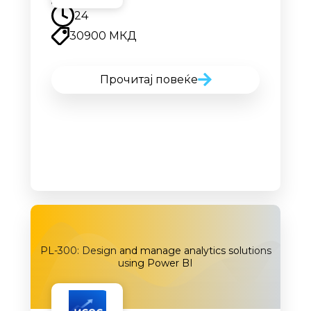
24
30900 МКД
Прочитај повеќе
PL-300: Design and manage analytics solutions
using Power BI