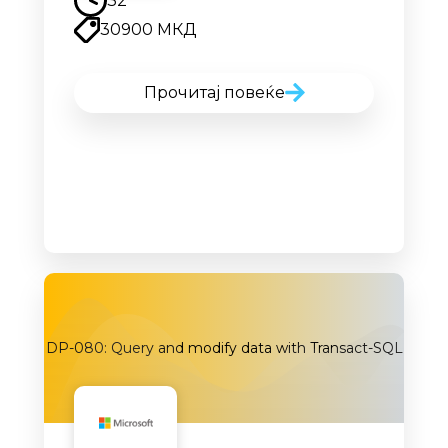
32
30900 МКД
Прочитај повеќе
DP-080: Query and modify data with Transact-SQL
Наскоро