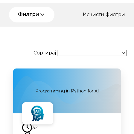
Филтри
Исчисти филтри
Сортирај
Programming in Python for AI
Наскоро
32