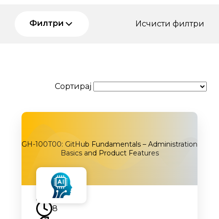
Филтри
Исчисти филтри
Сортирај
GH-100T00: GitHub Fundamentals – Administration
Basics and Product Features
Наскоро
8