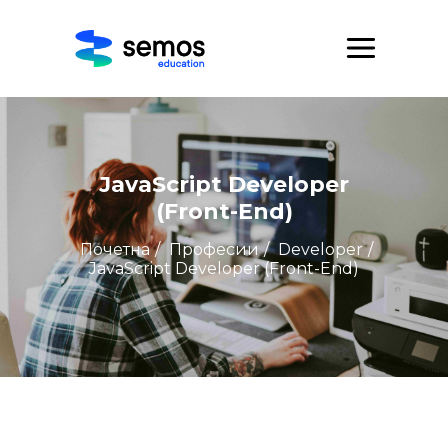
JavaScript Developer
(Front-End)
Почетна
/
Професии
/
Developer
/
JavaScript Developer (Front-End)