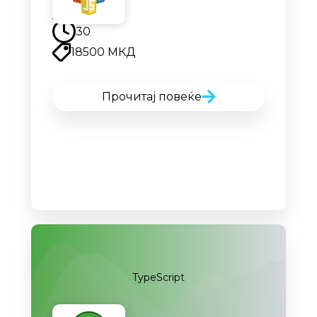
Наскоро
30
18500 МКД
Прочитај повеќе
TypeScript