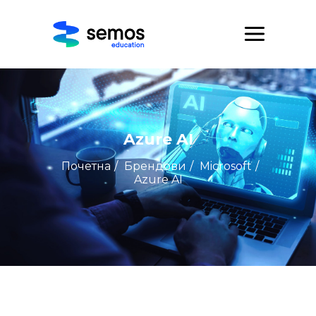
Azure AI
Почетна
/
Брендови
/
Microsoft
/
Azure AI