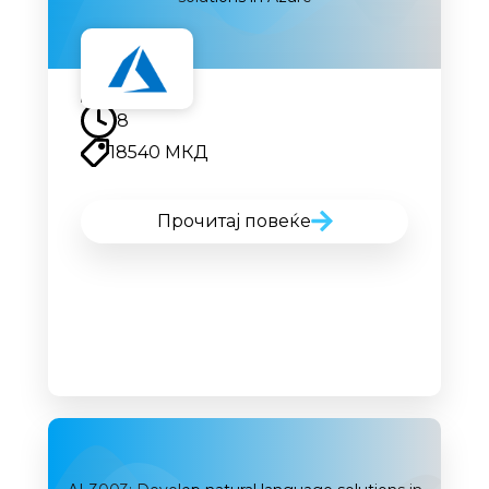
Наскоро
8
18540 МКД
Прочитај повеќе