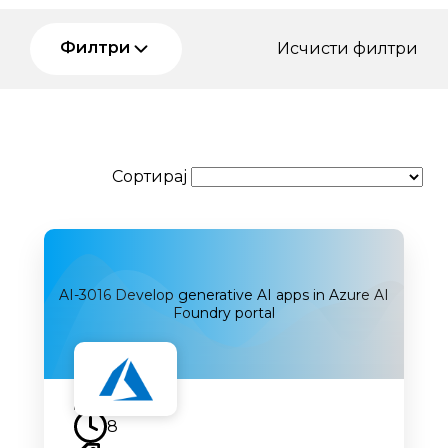
Филтри
Исчисти филтри
Сортирај
AI-3016 Develop generative AI apps in Azure AI
Foundry portal
Наскоро
8