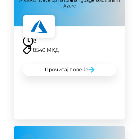
AI-3003: Develop natural language solutions in
Azure
Наскоро
8
18540 МКД
Прочитај повеќе