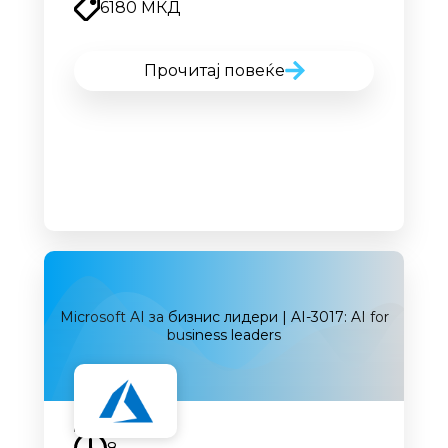
6180 МКД
Прочитај повеќе
Microsoft AI за бизнис лидери | AI-3017: AI for
business leaders
Наскоро