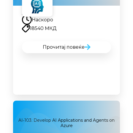
Наскоро
Наскоро
18540 МКД
Прочитај повеќе
AI‑103: Develop AI Applications and Agents on
Azure