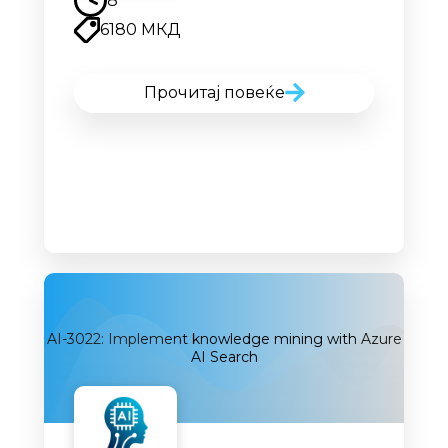
8
6180 МКД
Прочитај повеќе
AI-3022: Implement knowledge mining with Azure
AI Search
Наскоро