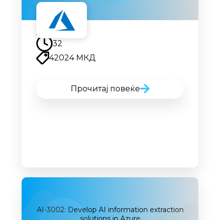
Наскоро
32
42024 МКД
Прочитај повеќе
AI-3002: Develop AI information extraction
solutions in Azure