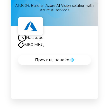
AI-3004: Build an Azure AI Vision solution with
Azure AI services
Наскоро
Наскоро
6180 МКД
Прочитај повеќе