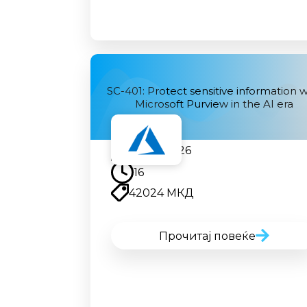
SC-401: Protect sensitive information w
Microsoft Purview in the AI era
24.08.2026
16
42024 МКД
Прочитај повеќе