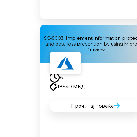
SC-5003: Implement information protec
and data loss prevention by using Micro
Purview
Наскоро
8
18540 МКД
Прочитај повеќе