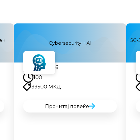
вен
SC-
Cybersecurity + AI
12.09.2026
100
39500 МКД
Прочитај повеќе