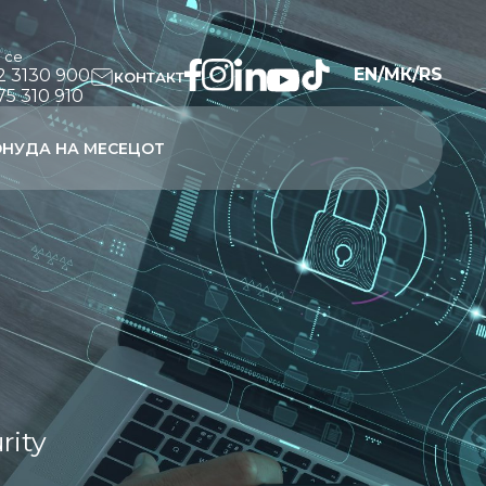
и се
EN
/
МК
/
RS
2 3130 900
КОНТАКТ
75 310 910
НУДА НА МЕСЕЦОТ
rity