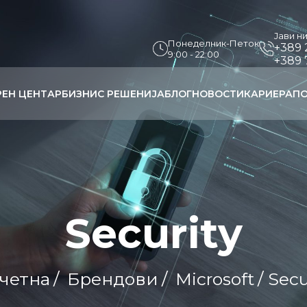
Јави н
Понеделник-Петок
+389 
9:00 - 22:00
+389 
РЕН ЦЕНТАР
БИЗНИС РЕШЕНИЈА
БЛОГ
НОВОСТИ
КАРИЕРА
ПО
Security
четна
/
Брендови
/
Microsoft
/ Secu