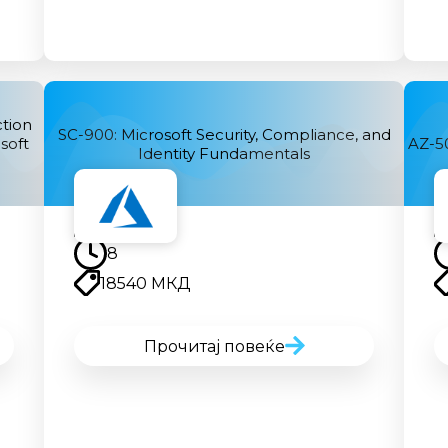
tion
SC-900: Microsoft Security, Compliance, and
soft
AZ-50
Identity Fundamentals
Наскоро
8
18540 МКД
Прочитај повеќе