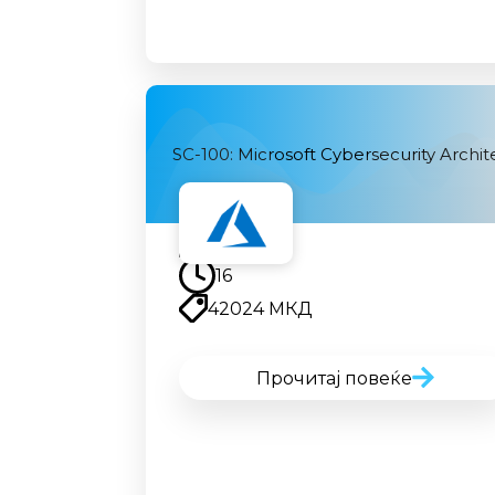
SC-100: Microsoft Cybersecurity Archit
Наскоро
16
42024 МКД
Прочитај повеќе