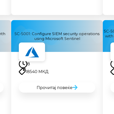
SC-50
ith
SC-5001: Configure SIEM security operations
with
using Microsoft Sentinel
Наскоро
8
18540 МКД
Прочитај повеќе