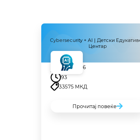
Cybersecurity + AI | Детски Едукати
Центар
12.09.2026
93
33575 МКД
Прочитај повеќе