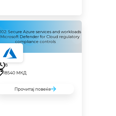
02: Secure Azure services and workloads
 Microsoft Defender for Cloud regulatory
compliance controls
Наскоро
8
18540 МКД
Прочитај повеќе