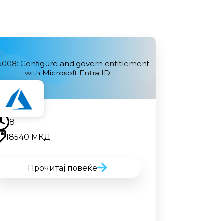
5008: Configure and govern entitlement
with Microsoft Entra ID
Наскоро
8
18540 МКД
Прочитај повеќе