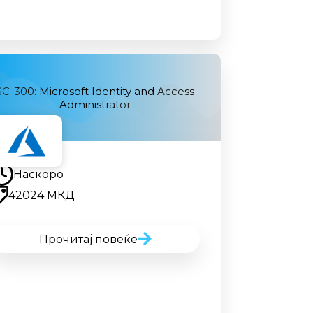
SC-300: Microsoft Identity and Access
Administrator
Наскоро
Наскоро
42024 МКД
Прочитај повеќе