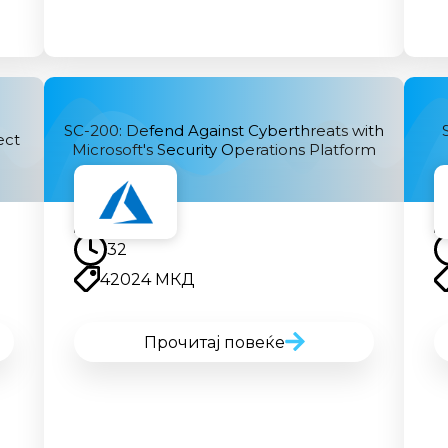
SC-200: Defend Against Cyberthreats with
ect
Microsoft's Security Operations Platform
Наскоро
32
42024 МКД
Прочитај повеќе